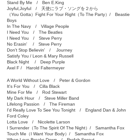
Stand By Me / Ben E.King
Joyful,Joyful / 天使にラブ・ソングを２から
（You Gotta）Fight For Your Right（To The Party）/ Beastie
Boys
In The Navy / Village People
I Need You / The Beatles
I Need You / Steve Perry
No Erasin' / Steve Perry
Don't Stop Believin' / Journey
Satisfy You / Leon & Mary Russell
Black Night / Deep Purple
Axel F / Harold Faltermeyer
A World Without Love / Peter & Gordon
It's For You / Cilla Black
Mine For Me / Rod Stewart
My Dark Hour / Steve Miller Band
Lifelong Passion / The Fireman
I'd Really Love To See You Tonight / England Dan & John
Ford Coley
Lotta Love / Nicolette Larson
I Surrender（To The Spirit Of The Night）/ Samantha Fox
Touch Me（I Want Your Body）/ Samantha Fox
When Love Breaks Down / Prefab Sprout