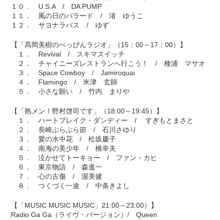
１０． U.S.A / DA PUMP
１１． 風の日のバラード / 渚 ゆうこ
１２． サヨナラバス / ゆず
【「髙岡美樹のべっぴんラジオ」（15：00～17：00）】
１． Revival / スキマスイッチ
２． チャイニーズレストランへ行こう！ / 種浦 マサオ
３． Space Cowboy / Jamiroquai
４． Flamingo / 米津 玄師
５． 小さな願い / 竹内 まりや
【「熟メン！野村啓司です」（18:00～19:45）】
１． ハートブレイク・ダンディー / すぎもとまさと
２． 長崎ぶらぶら節 / 石川さゆり
３． 愛の水中花 / 松坂慶子
４． 南海の美少年 / 橋幸夫
５． 泣かせてトーキョー / ファン・カヒ
６． 東京物語 / 森進一
７． 心の古傷 / 渥美健
８． つくづく一途 / 中条きよし
【「MUSIC MUSIC MUSIC」21:00～23:00）】
Radio Ga Ga（ライヴ・バージョン）/ Queen