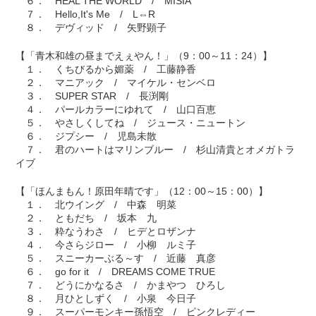
６． HEAL THE WORLD / MISIA
７． Hello,It's Me / L⇔R
８． デヴィッド / 矢野顕子
【「青木和雄の昼までえぇやん！」（9：00～11：24）】
１． くちびるから媚薬 / 工藤静香
２． マニアック / マイケル・センベロ
３． SUPER STAR / 長渕剛
４． パールカラーにゆれて / 山口百恵
５． やさしくしてね / ジュース・ニュートン
６． ジプシー / 児島未散
７． 君のハートはマリンブルー / 杉山清貴とオメガトラ
イブ
【「ほんまもん！原田年晴です」（12：00～15：00）】
１． 北ウイング / 中森 明菜
２． ともだち / 坂本 九
３． 粋なうわさ / ヒデとロザンナ
４． 今さらジロー / 小柳 ルミ子
５． スニーカーぶる～す / 近藤 真彦
６． go for it / DREAMS COME TRUE
７． どうにかなるさ / かまやつ ひろし
８． 月ひとしずく / 小泉 今日子
９． スーパーモンキー孫悟空 / ピンクレディー