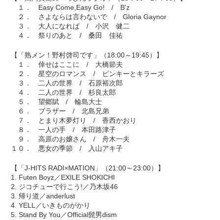
１． Easy Come,Easy Go! / B'z
２． さよならは言わないで / Gloria Gaynor
３． 大人になれば / 小沢 健二
４． 祭りのあと / 桑田 佳祐
【「熟メン！野村啓司です」（18:00～19:45）】
１． 倖せはここに / 大橋節夫
２． 星空のロマンス / ピンキーとキラーズ
３． 二人の世界 / 石原裕次郎
４． 二人の世界 / 杉良太郎
５． 望郷賦 / 輪島大士
６． ブラザー / 北島兄弟
７． とまり木夢灯り / 香西かおり
８． 一人の手 / 本田路津子
９． 高原のお嬢さん / 舟木一夫
１０． 悪女の季節 / 入山アキ子
【「J-HITS RADI×MATION」（21:00～23:00）】
1. Futen Boyz／EXILE SHOKICHI
2. ジコチューで行こう!／乃木坂46
3. 帰り道／anderlust
4. YELL／いきものがかり
5. Stand By You／Official髭男dism