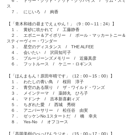
６． トゥー・グッド・アット・グッバイズ / サム・スミ
ス
７． にじいろ / 絢香
【「青木和雄の昼までえぇやん！」（9：00～11：24）】
１． 黄砂に吹かれて / 工藤静香
２． エボニー＆アイボリー / ポール・マッカートニー＆
スティーヴィー・ワンダー
３． 星空のディスタンス / THE ALFEE
４． 会いたい / 沢田知可子
５． ブルージーンズメモリー / 近藤真彦
６． フットルース / ケニー・ロギンス
【「ほんまもん！原田年晴です」（12：00～15：00）】
１． わたしの青い鳥 / 桜田 淳子
２． 青空のある限り / ザ・ワイルド・ワンズ
３． メインテーマ / 薬師丸 ひろ子
４． マドンナ / 吉本新喜劇ィズ
５． ちぎれた愛 / 西城 秀樹
６． アニバーサリー / 松任谷 由実
７． ゼッケンNo.1スタートだ / 橋 幸夫
８． Yes-No / オフコース
【「髙岡美樹のべっぴんラジオ」（15：00～17：00）】