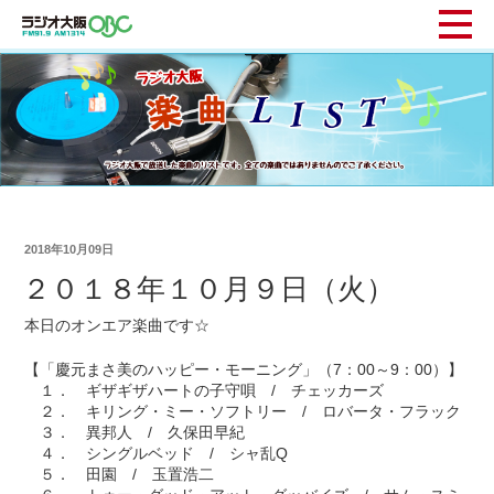
2018年10月09日
２０１８年１０月９日（火）
本日のオンエア楽曲です☆
【「慶元まさ美のハッピー・モーニング」（7：00～9：00）】
１． ギザギザハートの子守唄 / チェッカーズ
２． キリング・ミー・ソフトリー / ロバータ・フラック
３． 異邦人 / 久保田早紀
４． シングルベッド / シャ乱Q
５． 田園 / 玉置浩二