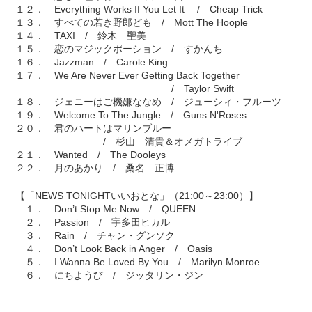
１２． Everything Works If You Let It / Cheap Trick
１３． すべての若き野郎ども / Mott The Hoople
１４． TAXI / 鈴木 聖美
１５． 恋のマジックポーション / すかんち
１６． Jazzman / Carole King
１７． We Are Never Ever Getting Back Together
/ Taylor Swift
１８． ジェニーはご機嫌ななめ / ジューシィ・フルーツ
１９． Welcome To The Jungle / Guns N'Roses
２０． 君のハートはマリンブルー
/ 杉山 清貴＆オメガトライブ
２１． Wanted / The Dooleys
２２． 月のあかり / 桑名 正博
【「NEWS TONIGHTいいおとな」（21:00～23:00）】
１． Don’t Stop Me Now / QUEEN
２． Passion / 宇多田ヒカル
３． Rain / チャン・グンソク
４． Don’t Look Back in Anger / Oasis
５． I Wanna Be Loved By You / Marilyn Monroe
６． にちようび / ジッタリン・ジン