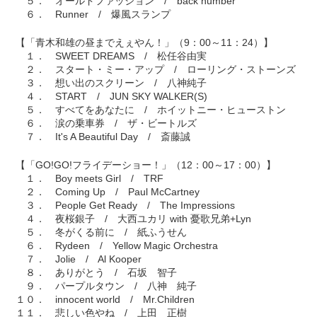
５． オールドファッション / back number
６． Runner / 爆風スランプ
【「青木和雄の昼までえぇやん！」（9：00～11：24）】
１． SWEET DREAMS / 松任谷由実
２． スタート・ミー・アップ / ローリング・ストーンズ
３． 想い出のスクリーン / 八神純子
４． START / JUN SKY WALKER(S)
５． すべてをあなたに / ホイットニー・ヒューストン
６． 涙の乗車券 / ザ・ビートルズ
７． It's A Beautiful Day / 斎藤誠
【「GO!GO!フライデーショー！」（12：00～17：00）】
１． Boy meets Girl / TRF
２． Coming Up / Paul McCartney
３． People Get Ready / The Impressions
４． 夜桜銀子 / 大西ユカリ with 憂歌兄弟+Lyn
５． 冬がくる前に / 紙ふうせん
６． Rydeen / Yellow Magic Orchestra
７． Jolie / Al Kooper
８． ありがとう / 石坂 智子
９． パープルタウン / 八神 純子
１０． innocent world / Mr.Children
１１． 悲しい色やね / 上田 正樹