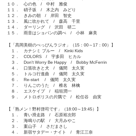
１０． 心の色 / 中村 雅俊
１１． 硝子坂 / 木之内 みどり
１２． きみの朝 / 岸田 智史
１３． 風に吹かれて / 森高 千里
１４． ダーリング / 沢田 研二
１５． 雨音はショパンの調べ / 小林 麻美
【「髙岡美樹のべっぴんラジオ」（15：00～17：00）】
１． カナシミ ブルー / Kinki Kids
２． COLORS / 宇多田 ヒカル
３． Don't Worry Be Happy / Bobby McFerrin
４． 口笛吹きと犬 / 儀間 太久実
５． トルコ行進曲 / 儀間 太久実
６． Re-start / 儀間 太久実
７． りんごのうた / 椎名 林檎
８． エスケイプ / 稲垣潤一
９． メトロポリスの片隅で / 松任谷 由実
【「熟メン！野村啓司です」（18:00～19:45）】
１． 青い滑走路 / 石原裕次郎
２． 海鳴りの駅 / 大月みやこ
３． 案山子 / さだまさし
４． 新宿サタデー・ナイト / 青江三奈