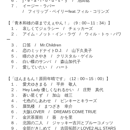
６． j・e・a・l・o・u・s・ｙ / 池田聡
７． イージー・ラバー
/ フィリップ・ベイリーfeat.フィル・コリンズ
【「青木和雄の昼までえぇやん！」（9：00～11：34）】
１． 哀しくてジェラシー / チェッカーズ
２． アイム・ノット・イン・ラヴ / ウィル・トゥ・パワ
ー
３． 口笛 / Mr.Children
４． 恋のミッドナイトD.J. / 山下久美子
５． 瞳のささやき / クリスタル・ゲイル
６． 白い蝶のサンバ / 森山加代子
７． 愛していたい / ハート
【「ほんまもん！原田年晴です」（12：00～15：00）】
１． 愛犬ゆきまる / 平井 敬人
２． Hey Lady 優しくなれるかい / 庄野 真代
３． 蒼い星くず / 加山 雄三
４． 七色のしあわせ / ピンキーとキラーズ
５． 蜃気楼 / まつざき 幸介
６． 大阪LOVER / DREAMS COME TRUE
７． 金沢茶屋街 / 葵 かを里
８． 北国の二人 / ジャッキー吉川とブルーコメッツ
９． 全部だきしめて / 吉田拓郎とLOVE2 ALL STARS