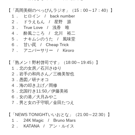
【「髙岡美樹のべっぴんラジオ」（15：00～17：40）】
１． ヒロイン / back number
２． ドラえもん / 星野 源
３． True Love / 浅香 唯
４． 酔風ごころ / 北川 裕二
５． ナキムシのうた / 風味堂
６． 甘い罠 / Cheap Trick
７． アニバーサリー / Kiroro
【「熟メン！野村啓司です」（18:00～19:45）】
１．北の女房／石川さゆり
２．岩手の和尚さん／三橋美智也
３．愚図／研ナオコ
４．海の叩き上げ／岡修
５．北国行き11:50／伊藤美裕
６．女の港／大月みやこ
７．男と女の子守唄／金田たつえ
【「NEWS TONIGHTいいおとな」（21:00～22:30）】
１． 24K Magic / Bruno Mars
２． KATANA / アン・ルイス