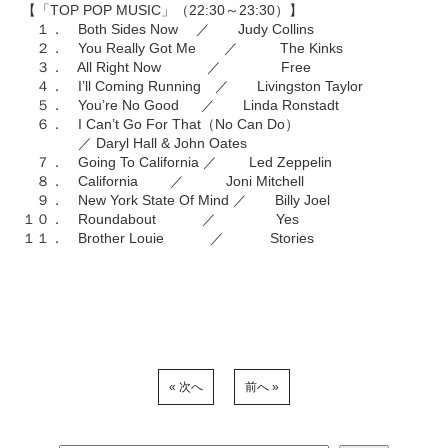
【「TOP POP MUSIC」（22:30～23:30）】
１． Both Sides Now ／ Judy Collins
２． You Really Got Me ／ The Kinks
３． All Right Now ／ Free
４． I’ll Coming Running ／ Livingston Taylor
５． You’re No Good ／ Linda Ronstadt
６． I Can’t Go For That（No Can Do）
／ Daryl Hall & John Oates
７． Going To California ／ Led Zeppelin
８． California ／ Joni Mitchell
９． New York State Of Mind ／ Billy Joel
１０． Roundabout ／ Yes
１１． Brother Louie ／ Stories
« 次へ
前へ »