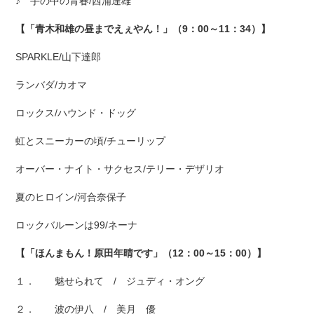
♪ 手の中の青春/西浦達雄
【「青木和雄の昼までえぇやん！」（9：00～11：34）】
SPARKLE/山下達郎
ランバダ/カオマ
ロックス/ハウンド・ドッグ
虹とスニーカーの頃/チューリップ
オーバー・ナイト・サクセス/テリー・デザリオ
夏のヒロイン/河合奈保子
ロックバルーンは99/ネーナ
【「ほんまもん！原田年晴です」（12：00～15：00）】
１． 魅せられて / ジュディ・オング
２． 波の伊八 / 美月 優