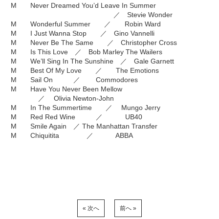
M Never Dreamed You’d Leave In Summer
／ Stevie Wonder
M Wonderful Summer ／ Robin Ward
M I Just Wanna Stop ／ Gino Vannelli
M Never Be The Same ／ Christopher Cross
M Is This Love ／ Bob Marley The Wailers
M We’ll Sing In The Sunshine ／ Gale Garnett
M Best Of My Love ／ The Emotions
M Sail On ／ Commodores
M Have You Never Been Mellow
／ Olivia Newton-John
M In The Summertime ／ Mungo Jerry
M Red Red Wine ／ UB40
M Smile Again ／ The Manhattan Transfer
M Chiquitita ／ ABBA
« 次へ
前へ »