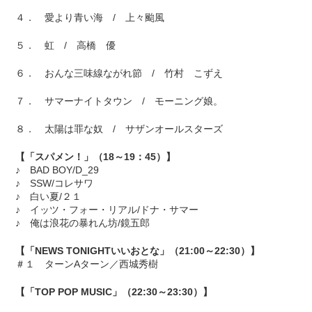
４． 愛より青い海 / 上々颱風
５． 虹 / 高橋 優
６． おんな三味線ながれ節 / 竹村 こずえ
７． サマーナイトタウン / モーニング娘。
８． 太陽は罪な奴 / サザンオールスターズ
【「スパメン！」（18～19：45）】
♪ BAD BOY/D_29
♪ SSW/コレサワ
♪ 白い夏/２１
♪ イッツ・フォー・リアル/ドナ・サマー
♪ 俺は浪花の暴れん坊/鏡五郎
【「NEWS TONIGHTいいおとな」（21:00～22:30）】
＃１ ターンAターン／西城秀樹
【「TOP POP MUSIC」（22:30～23:30）】