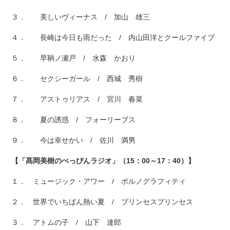
３． 美しいヴィーナス / 加山 雄三
４． 長崎は今日も雨だった / 内山田洋とクールファイブ
５． 早鞆ノ瀬戸 / 水森 かおり
６． セクシーガール / 西城 秀樹
７． アストゥリアス / 宮川 春菜
８． 夏の誘惑 / フォーリーブス
９． 今は幸せかい / 佐川 満男
【「髙岡美樹のべっぴんラジオ」（15：00～17：40）】
１． ミュージック・アワー / ポルノグラフィティ
２． 世界でいちばん熱い夏 / プリンセスプリンセス
３． アトムの子 / 山下 達郎