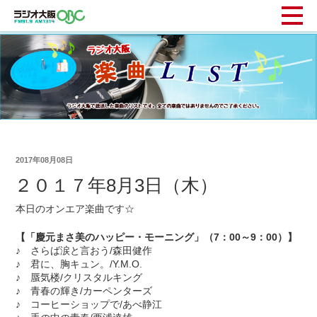
2017年08月08日
２０１７年8月3日（木）
本日のオンエア楽曲です☆
【「慶元まさ美のハッピー・モーニング」（7：00～9：00）】
♪ さらば涙と言おう/森田健作
♪ 君に、胸キュン。/Y.M.O.
♪ 蜃気楼/クリスタルキング
♪ 青春の輝き/カーペンターズ
♪ コーヒーショップで/あべ静江