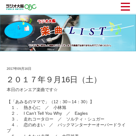
2017年09月16日
２０１７年９月16日（土）
本日のオンエア楽曲です☆
【「あみるのママで」（12：30～14：30）】
１． 熱き心に ／ 小林旭
２． I Can’t Tell You Why ／ Eagles
３． 走れコータロー ／ ソルティ・シュガー
４． 恋のめまい ／ バックマンターナーオーバードライ
ブ