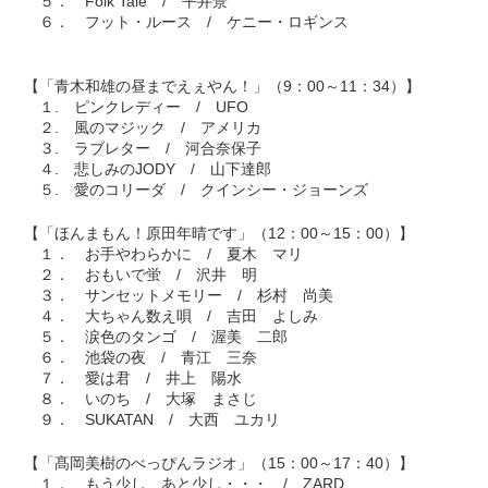
５． Folk Tale / 平井景
６． フット・ルース / ケニー・ロギンス
【「青木和雄の昼までえぇやん！」（9：00～11：34）】
１. ピンクレディー / UFO
２. 風のマジック / アメリカ
３. ラブレター / 河合奈保子
４. 悲しみのJODY / 山下達郎
５. 愛のコリーダ / クインシー・ジョーンズ
【「ほんまもん！原田年晴です」（12：00～15：00）】
１． お手やわらかに / 夏木 マリ
２． おもいで蛍 / 沢井 明
３． サンセットメモリー / 杉村 尚美
４． 大ちゃん数え唄 / 吉田 よしみ
５． 涙色のタンゴ / 渥美 二郎
６． 池袋の夜 / 青江 三奈
７． 愛は君 / 井上 陽水
８． いのち / 大塚 まさじ
９． SUKATAN / 大西 ユカリ
【「髙岡美樹のべっぴんラジオ」（15：00～17：40）】
１． もう少し あと少し・・・ / ZARD