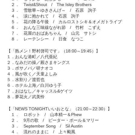
２． Twist&Shout / The Isley Brothers
３． 雪散華～ゆきさんげ～ / 石原 詢子
４． 涙に抱かれて / 石原 詢子
５． 花の降る午後 / カルロストシキ＆オメガトライブ
６． おんな三味線ながれ節 / 竹村 こずえ
７． 花屋のおばあちゃん / 山元 サトシ
８． レーテンシー / 日食 なつこ
【「熟メン！野村啓司です」（18:00～19:45）】
１．おんな港町／八代亜紀
２．なみだの操／殿さまキングス
３．ボサノバ／研ナオコ
４．風が吹く／天童よしみ
５．水割り／渡哲也
６．ホテル上海／白川ゆう子
７．おはなし／キャッスル&ゲイツ
８．夢花火／武美怜
【「NEWS TONIGHTいいおとな」（21:00～22:30）】
１． ロボット / 山本精一＆Phew
２． 9月の歌 / ピーター・ポール＆マリー
３． September Song / Sil Austin
４． 流れのままに / 上々颱風