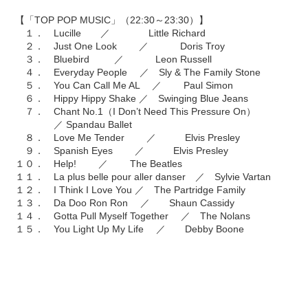
【「TOP POP MUSIC」（22:30～23:30）】
１． Lucille ／ Little Richard
２． Just One Look ／ Doris Troy
３． Bluebird ／ Leon Russell
４． Everyday People ／ Sly & The Family Stone
５． You Can Call Me AL ／ Paul Simon
６． Hippy Hippy Shake ／ Swinging Blue Jeans
７． Chant No.1（I Don’t Need This Pressure On）
／ Spandau Ballet
８． Love Me Tender ／ Elvis Presley
９． Spanish Eyes ／ Elvis Presley
１０． Help! ／ The Beatles
１１． La plus belle pour aller danser ／ Sylvie Vartan
１２． I Think I Love You ／ The Partridge Family
１３． Da Doo Ron Ron ／ Shaun Cassidy
１４． Gotta Pull Myself Together ／ The Nolans
１５． You Light Up My Life ／ Debby Boone