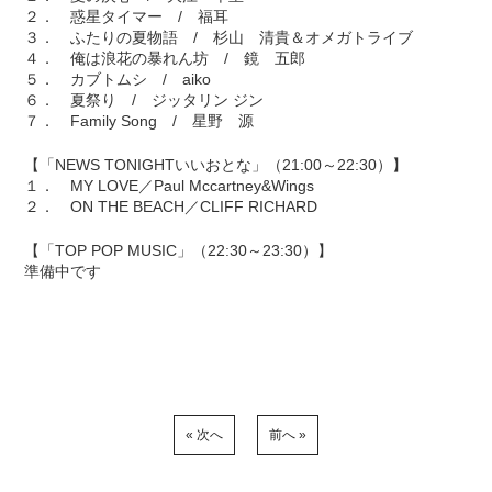
２． 惑星タイマー / 福耳
３． ふたりの夏物語 / 杉山 清貴＆オメガトライブ
４． 俺は浪花の暴れん坊 / 鏡 五郎
５． カブトムシ / aiko
６． 夏祭り / ジッタリン ジン
７． Family Song / 星野 源
【「NEWS TONIGHTいいおとな」（21:00～22:30）】
１． MY LOVE／Paul Mccartney&Wings
２． ON THE BEACH／CLIFF RICHARD
【「TOP POP MUSIC」（22:30～23:30）】
準備中です
« 次へ
前へ »