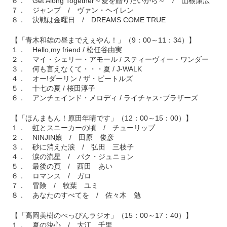
６． Get Along Together～愛を贈りたいから～ / 山根康広
７． ジャンプ / ヴァン・ヘイレン
８． 決戦は金曜日 / DREAMS COME TRUE
【「青木和雄の昼までえぇやん！」（9：00～11：34）】
１． Hello,my friend / 松任谷由実
２． マイ・シェリー・アモール / スティーヴィー・ワンダー
３． 何も言えなくて・・・夏 / J-WALK
４． オー!ダーリン / ザ・ビートルズ
５． 十七の夏 / 桜田淳子
６． アンチェインド・メロディ / ライチャス･ブラザーズ
【「ほんまもん！原田年晴です」（12：00～15：00）】
１． 虹とスニーカーの頃 / チューリップ
２． NINJIN娘 / 田原 俊彦
３． 砂に消えた涙 / 弘田 三枝子
４． 涙の流星 / パク・ジュニョン
５． 最後の頁 / 西田 あい
６． ロマンス / ガロ
７． 冒険 / 牧葉 ユミ
８． あなたのすべてを / 佐々木 勉
【「髙岡美樹のべっぴんラジオ」（15：00～17：40）】
１． 夏の決心 / 大江 千里