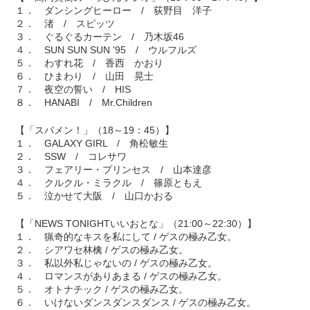
１． ダンシングヒーロー / 荻野目 洋子
２． 渚 / スピッツ
３． ぐるぐるカーテン / 乃木坂46
４． SUN SUN SUN '95 / ウルフルズ
５． わすれ花 / 香西 かおり
６． ひまわり / 山田 晃士
７． 夜空の誓い / HIS
８． HANABI / Mr.Children
【「スパメン！」（18～19：45）】
１． GALAXY GIRL / 角松敏生
２． SSW / コレサワ
３． フェアリー・プリンセス / 山本達彦
４． クルクル・ミラクル / 篠原ともえ
５． 泣かせて大阪 / 山口かおる
【「NEWS TONIGHTいいおとな」（21:00～22:30）】
１． 猟奇的なキスを私にして / ゲスの極み乙女。
２． シアワセ林檎 / ゲスの極み乙女。
３． 私以外私じゃないの / ゲスの極み乙女。
４． ロマンスがありあまる / ゲスの極み乙女。
５． オトナチック / ゲスの極み乙女。
６． いけないダンスダンスダンス / ゲスの極み乙女。