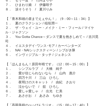
６． もう一度 / 竹内まりや
７． ひまわり娘 / 伊藤咲子
８． 涙そうそう / 夏川りみ
【「青木和雄の昼までえぇやん！」（9：00～11：34）】
１． 夏のクラクション / 稲垣潤一
２． ザ・ウェイ・ユー・メイク・ミー・フィール / マイケ
ル・ジャクソン
３． You Gotta Chance～ダンスで夏を抱きしめて～ / 吉川晃
司
４． イエスタデイ･ワンス･モア / カーペンターズ
５． NAI・NAIシックスティーン / シブがき隊
６． インヴィジブル・タッチ / ジェネシス
【「ほんまもん！原田年晴です」（12：00～15：00）】
１． シンプルラブ / 大橋 純子
２． 愛が信じられないなら / 山内 惠介
３． 四万十川 / 三山 ひろし
４． 夜明けのスキャット / 由紀 さおり
５． 泣かないで / 舘 ひろし
６． 愛しゃ愛しゃ / 出光 仁美
７． あさがお / あさみ ちゆき
【「髙岡美樹のべっぴんラジオ」（15：00～17：40）】