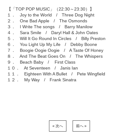
【「TOP POP MUSIC」（22:30～23:30）】
１． Joy to the World / Three Dog Night
２． One Bad Apple / The Osmonds
３． I Write The songs / Barry Manilow
４． Sara Smile / Daryl Hall & John Oates
５． Will It Go Round In Circles / Billy Preston
６． You Light Up My Life / Debby Boone
７． Boogie Oogie Oogie / A Taste Of Honey
８． And The Beat Goes On / The Whispers
９． Beach Baby / First Class
１０． At Seventeen / Janis Ian
１１． Eighteen With A Bullet / Pete Wingfield
１２． My Way / Frank Sinatra
« 次へ
前へ »