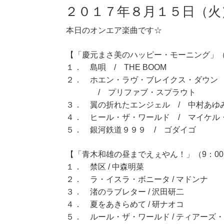
２０１７年８月１５日（火
本日のオンエア楽曲です☆
【「慶元まさ美のハッピー・モーニング」（7
１． 島唄 / THE BOOM
２． ホエン・ラヴ・ブレイクス・ダウン
/ プリファブ・スプラウト
３． 翼の折れたエンジェル / 中村あゆ
４． ヒール・ザ・ワールド / マイケル
５． 銀河鉄道９９９ / ゴダイゴ
【「青木和雄の昼までえぇやん！」（9：00～
１． 禁区 / 中森明菜
２． ラ・イスラ・ボニータ / マドンナ
３． 渚のラブレター / 沢田研二
４． 夏をあきらめて / 研ナオコ
５． ルール・ザ・ワールド / ティアーズ