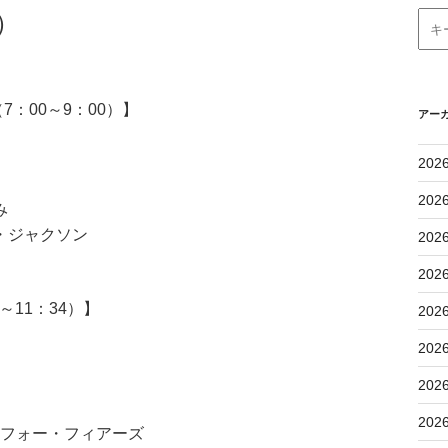
）
：00～9：00）】
アー
202
202
み
・ジャクソン
202
202
11：34）】
202
202
202
202
・フォー・フィアーズ