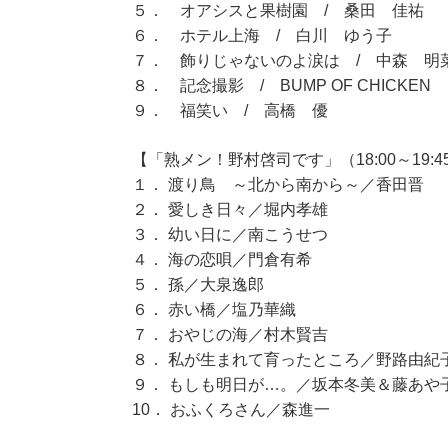
５． オアシスと果樹園 / 桑田 佳祐
６． ホテル上海 / 白川 ゆう子
７． 飾りじゃないのよ涙は / 中森 明
８． 記念撮影 / BUMP OF CHICKEN
９． 福笑い / 高橋 優
【「熟メン！野村啓司です」（18:00～19:4
１． 渡り鳥 ～北から南から～／香田晋
２． 愛しき日々／堀内孝雄
３． 幼い日に／南こうせつ
４． 海の恋唄／門倉有希
５． 孫／大泉逸郎
６． 赤い橋／塩乃華織
７． おやじの海／村木賢吉
８． 私が生まれて育ったところ／野路由紀
９． もしも明日が…。／坂本冬美＆藤あや
10． おふくろさん／森進一