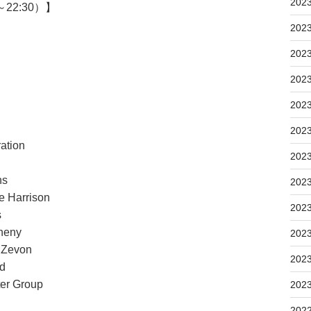
202
22:30）】
202
202
202
202
】
n
202
tion
202
tions
202
Harrison
202
s
heny
202
Zevon
202
Blood
r Group
202
n
202