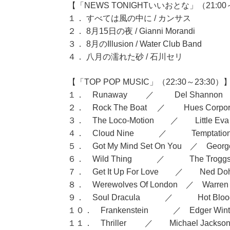
【「NEWS TONIGHTいいおとな」（21:00～
１． すべては風の中に / カンサス
２． 8月15日の夜 / Gianni Morandi
３． 8月のIllusion / Water Club Band
４． 八月の濡れた砂 / 石川セリ
【「TOP POP MUSIC」（22:30～23:30）
１． Runaway ／ Del Shanno
２． Rock The Boat ／ Hues Corpora
３． The Loco-Motion ／ Little Eva
４． Cloud Nine ／ Tempta
５． Got My Mind Set On You ／ George 
６． Wild Thing ／ The Trogg
７． Get It Up For Love ／ Ned Do
８． Werewolves Of London ／ Warren 
９． Soul Dracula ／ Hot 
１０． Frankenstein ／ Edger Winte
１１． Thriller ／ Michael Jackso