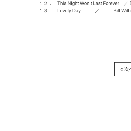
１２． This Night Won’t Last Forever ／ Bi
１３． Lovely Day ／ Bill Withe
« 次