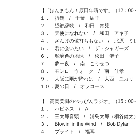
【「ほんまもん！原田年晴です」（12：00～
１． 折鶴 / 千葉 紘子
２． 望郷縁歌 / 和田 青児
３． 天使になれない / 和田 アキ子
４． ざんげの値打ちもない / 北原 ミ
５． 君に会いたい / ザ・ジャガーズ
６． 瑠璃色の地球 / 松田 聖子
７． 夢一夜 / 南 こうせつ
８． モンローウォーク / 南 佳孝
９． 大阪に雨が降れば / 大西 ユカリ
１０．夏の日 / オフコース
【「髙岡美樹のべっぴんラジオ」（15：00～
１． ハピネス / AI
２． 三太郎音頭 / 浦島太郎（桐谷健太
３． Blowin' in the Wind / Bob Dylan
４． ブライト / 福耳