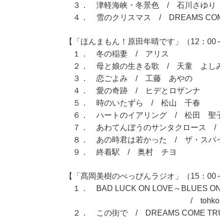
３． 津軽海峡・冬景色 / 石川さゆり
４． 雪のクリスマス / DREAMS COM
【「ほんまもん！原田年晴です」（12：00～
１． 冬の稲妻 / アリス
２． 母と娘の生きる歌 / 天童 よし
３． 恋ごよみ / 工藤 あやの
４． 愛の奇跡 / ヒデとロザンナ
５． 時のいたずら / 松山 千春
６． ハートのイアリング / 松田 聖
７． あわてんぼうのサンタクロース /
８． あの時君は若かった / ザ・スパ
９． 終着駅 / 奥村 チヨ
【「髙岡美樹のべっぴんラジオ」（15：00～
１． BAD LUCK ON LOVE～BLUES ON
/ tohko
２． この街で / DREAMS COME TR