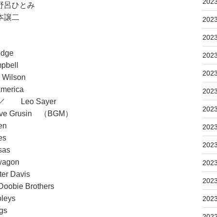
202
野呂ひとみ
本譲二
202
202
】
edge
202
pbell
202
Wilson
America
202
 ／ Leo Sayer
202
ave Grusin （BGM）
en
202
ures
202
as
dwagon
202
r Davis
202
obie Brothers
eys
202
ggs
202