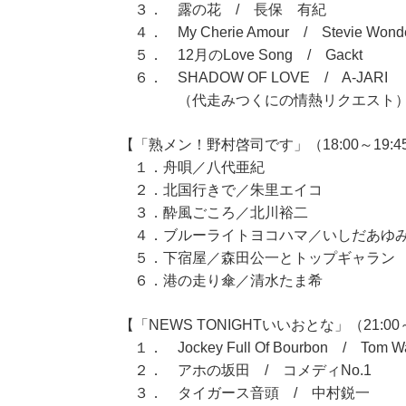
３． 露の花 / 長保 有紀
４． My Cherie Amour / Stevie Wond
５． 12月のLove Song / Gackt
６． SHADOW OF LOVE / A-JARI
（代走みつくにの情熱リクエスト
【「熟メン！野村啓司です」（18:00～19:4
１．舟唄／八代亜紀
２．北国行きで／朱里エイコ
３．酔風ごころ／北川裕二
４．ブルーライトヨコハマ／いしだあゆ
５．下宿屋／森田公一とトップギャラン
６．港の走り傘／清水たま希
【「NEWS TONIGHTいいおとな」（21:00～
１． Jockey Full Of Bourbon / Tom Wa
２． アホの坂田 / コメディNo.1
３． タイガース音頭 / 中村鋭一