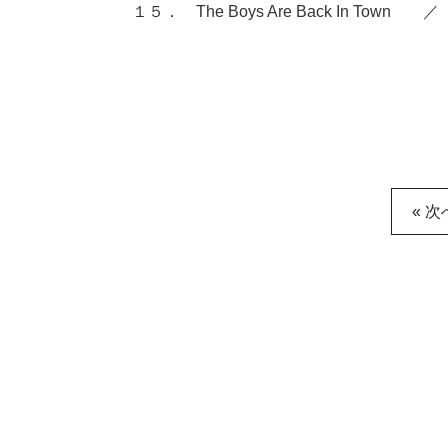
１５． The Boys Are Back In Town ／ 
« 次