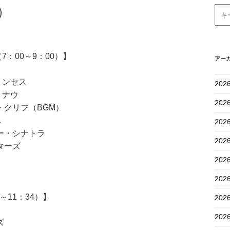
）
：00～9：00）】
アー
リンセス
202
・ナウ
202
BGM）
イス
202
ナトラ
202
ターズ
202
202
11：34）】
202
202
ズ