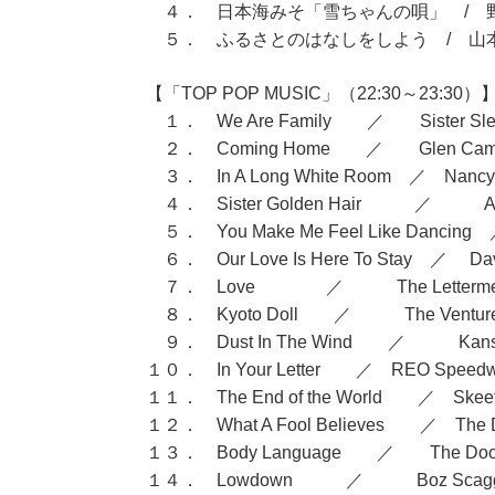
４． 日本海みそ「雪ちゃんの唄」 / 
５． ふるさとのはなしをしよう / 山
【「TOP POP MUSIC」（22:30～23:30）
１． We Are Family ／ Sister Sl
２． Coming Home ／ Glen Cam
３． In A Long White Room ／ Nancy 
４． Sister Golden Hair ／ 
５． You Make Me Feel Like Dancing
６． Our Love Is Here To Stay ／ D
７． Love ／ The Letterm
８． Kyoto Doll ／ The Vent
９． Dust In The Wind ／ Kans
１０． In Your Letter ／ REO Spee
１１． The End of the World ／ Skeete
１２． What A Fool Believes ／ The Do
１３． Body Language ／ The Dool
１４． Lowdown ／ Boz Sca