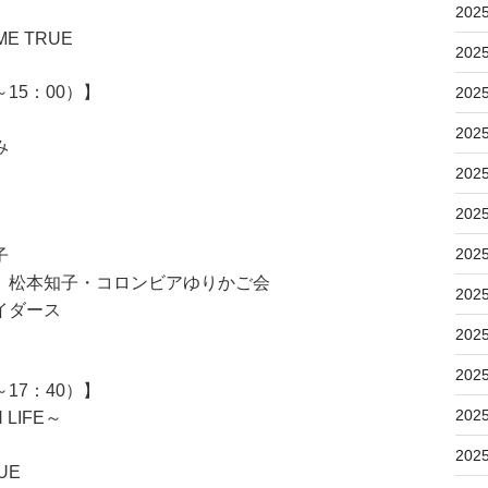
202
E TRUE
202
15：00）】
202
202
み
202
202
202
子
 松本知子・コロンビアゆりかご会
202
イダース
202
202
17：40）】
202
 LIFE～
202
UE