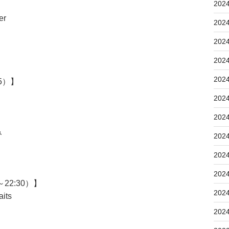
202
er
202
202
）
202
202
5）】
202
202
み
202
202
202
22:30）】
202
its
202