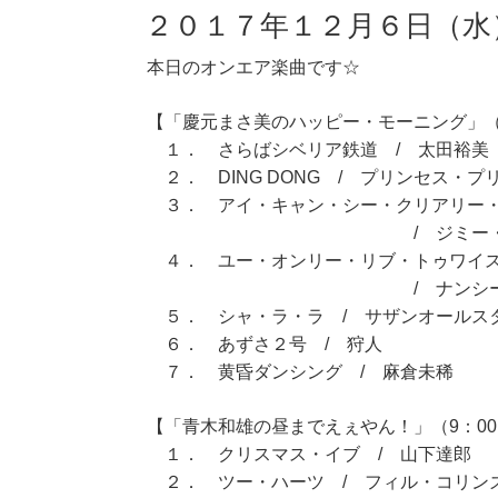
２０１７年１２月６日（水
本日のオンエア楽曲です☆
【「慶元まさ美のハッピー・モーニング」（7
１． さらばシベリア鉄道 / 太田裕美
２． DING DONG / プリンセス・プ
３． アイ・キャン・シー・クリアリー
/ ジミー・クリフ（
４． ユー・オンリー・リブ・トゥワ
/ ナンシー・シ
５． シャ・ラ・ラ / サザンオールス
６． あずさ２号 / 狩人
７． 黄昏ダンシング / 麻倉未稀
【「青木和雄の昼までえぇやん！」（9：00～
１． クリスマス・イブ / 山下達郎
２． ツー・ハーツ / フィル・コリン