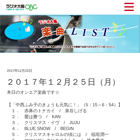
2017年12月25日
２０１７年１２月２５日（月）
本日のオンエア楽曲です☆
【「中西ふみ子のきょうも元気に！」（5：15～6：54）】
１． 赤鼻のトナカイ / 泉谷しげる
２． 愛は勝つ / KAN
３． クリスマス・イヴ / JUJU
４． BLUE SNOW / BEGIN
５． クリスマスキャロルの頃には / 稲垣潤一