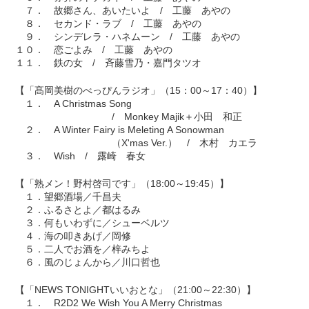
７． 故郷さん、あいたいよ / 工藤 あやの
８． セカンド・ラブ / 工藤 あやの
９． シンデレラ・ハネムーン / 工藤 あやの
１０． 恋ごよみ / 工藤 あやの
１１． 鉄の女 / 斉藤雪乃・嘉門タツオ
【「髙岡美樹のべっぴんラジオ」（15：00～17：40）】
１． A Christmas Song
/ Monkey Majik＋小田 和正
２． A Winter Fairy is Meleting A Sonowman
（X'mas Ver.） / 木村 カエラ
３． Wish / 露崎 春女
【「熟メン！野村啓司です」（18:00～19:45）】
１．望郷酒場／千昌夫
２．ふるさとよ／都はるみ
３．何もいわずに／シューベルツ
４．海の叩きあげ／岡修
５．二人でお酒を／梓みちよ
６．風のじょんから／川口哲也
【「NEWS TONIGHTいいおとな」（21:00～22:30）】
１． R2D2 We Wish You A Merry Christmas