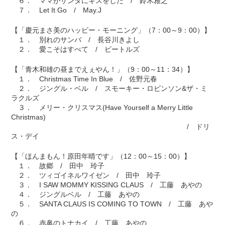
６． ママがサンタにキスをした / 鈴木雅之
７． Let It Go / May.J
【「慶元まさ美のハッピー・モーニング」（7：00～9：00）】
１． 別れのサンバ / 長谷川きよし
２． 愛こそはすべて / ビートルズ
【「青木和雄の昼までえぇやん！」（9：00～11：34）】
１． Christmas Time In Blue / 佐野元春
２． ジングル・ベル / スモーキー・ロビンソン&ザ・ミ
ラクルズ
３． メリー・クリスマス(Have Yourself a Merry Little
Christmas)
/ ドリ
ス・デイ
【「ほんまもん！原田年晴です」（12：00～15：00）】
１． 故郷 / 田中 玲子
２． ツィゴイネルワイゼン / 田中 玲子
３． I SAW MOMMY KISSING CLAUS / 工藤 あやの
４． ジングルベル / 工藤 あやの
５． SANTA CLAUS IS COMING TO TOWN / 工藤 あや
の
６． 赤鼻のトナカイ / 工藤 あやの