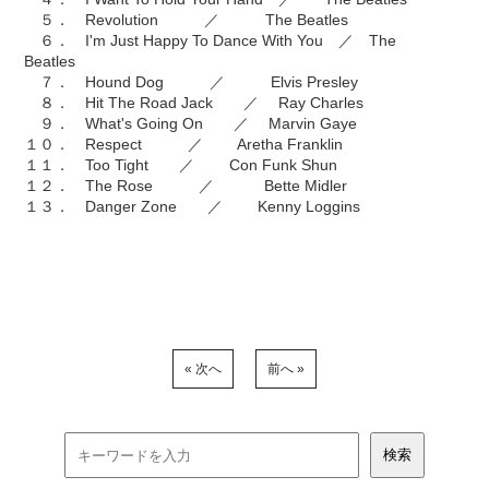
５． Revolution ／ The Beatles
６． I'm Just Happy To Dance With You ／ The
Beatles
７． Hound Dog ／ Elvis Presley
８． Hit The Road Jack ／ Ray Charles
９． What's Going On ／ Marvin Gaye
１０． Respect ／ Aretha Franklin
１１． Too Tight ／ Con Funk Shun
１２． The Rose ／ Bette Midler
１３． Danger Zone ／ Kenny Loggins
« 次へ
前へ »