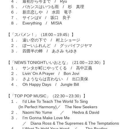
４． 最初から今まで / Ryu
５． バカンスはいつも雨 / 杉 真理
６． 新庄恋しや / 水田 竜子
７． サインはV / 坂口 良子
８． Everything / MISIA
【「スパメン！」（18:00～19:45）】
１． 遠い空の下で / 村上ショージ
２． ぼーいふれんど / グッバイフジヤマ
３． 四畳半の蝉 / あさみ ちゆき
【「NEWS TONIGHTいいおとな」（21:00～22:30）】
１． サンタが町にやってくる / 高中正義
２． Livin’ On A Prayer / Bon Jovi
３． さようならは言わない / 出口美保
４． Oh Happy Days / Jungle Bill
【「TOP POP MUSIC」（22:30～23:30）】
１． I'd Like To Teach The World To Sing
(In Perfect Harmony)／ The New Seekers
２． Naomi No Yume ／ Hedva & David
３． I'm Gonna Make Love Me
／ Diana Ross & The Supremes & The Temptations
４． I Want To Hold Your Hand ／ The Beatles