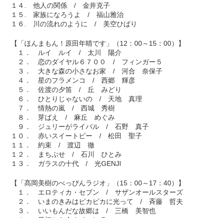
１４. 他人の関係 / 金井克子
１５. 家族になろうよ / 福山雅治
１６. 川の流れのように / 美空ひばり
【「ほんまもん！原田年晴です」（12：00～15：00）】
１． ルイ ルイ / 太川 陽介
２． 恋のダイヤル６７００ / フィンガー５
３． 大きな森の小さなお家 / 河合 奈保子
４． 星のフラメンコ / 西郷 輝彦
５． 佐渡の夕笛 / 丘 みどり
６． ひとりじゃないの / 天地 真理
７． 情熱の嵐 / 西城 秀樹
８． 芽ばえ / 麻丘 めぐみ
９． ジュリーがライバル / 石野 真子
１０． 赤いスイートピー / 松田 聖子
１１． 約束 / 渡辺 徹
１２． まちぶせ / 石川 ひとみ
１３． ガラスの十代 / 光GENJI
【「髙岡美樹のべっぴんラジオ」（15：00～17：40）】
１． エロティカ・セブン / サザンオールスターズ
２． いまのきみはピカピカに光って / 斉藤 哲夫
３． いいもんだな故郷は / 三橋 美智也