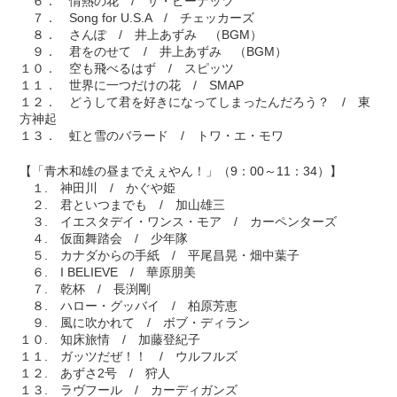
６． 情熱の花 / ザ・ピーナッツ
７． Song for U.S.A / チェッカーズ
８． さんぽ / 井上あずみ （BGM）
９． 君をのせて / 井上あずみ （BGM）
１０． 空も飛べるはず / スピッツ
１１． 世界に一つだけの花 / SMAP
１２． どうして君を好きになってしまったんだろう？ / 東
方神起
１３． 虹と雪のバラード / トワ・エ・モワ
【「青木和雄の昼までえぇやん！」（9：00～11：34）】
１. 神田川 / かぐや姫
２. 君といつまでも / 加山雄三
３. イエスタデイ・ワンス・モア / カーペンターズ
４. 仮面舞踏会 / 少年隊
５. カナダからの手紙 / 平尾昌晃・畑中葉子
６. I BELIEVE / 華原朋美
７. 乾杯 / 長渕剛
８. ハロー・グッバイ / 柏原芳恵
９. 風に吹かれて / ボブ・ディラン
１０. 知床旅情 / 加藤登紀子
１１. ガッツだぜ！！ / ウルフルズ
１２. あずさ2号 / 狩人
１３. ラヴフール / カーディガンズ