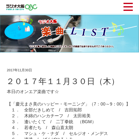
2017年11月30日
２０１７年１１月３０日（木）
本日のオンエア楽曲です☆
【「慶元まさ美のハッピー・モーニング」（7：00～9：00）】
１． 全部だきしめて / 吉田拓郎
２． 木綿のハンカチーフ / 太田裕美
３． 逢いたくて / 二丁拳銃 （BGM）
４． 若者たち / 森山直太朗
５． マシュ・ケ・ナダ / セルジオ・メンデス