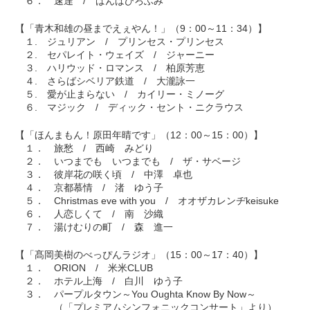
６． 速達 / ばんばひろふみ
【「青木和雄の昼までえぇやん！」（9：00～11：34）】
１. ジュリアン / プリンセス・プリンセス
２. セパレイト・ウェイズ / ジャーニー
３. ハリウッド・ロマンス / 柏原芳恵
４. さらばシベリア鉄道 / 大瀧詠一
５. 愛が止まらない / カイリー・ミノーグ
６. マジック / ディック・セント・ニクラウス
【「ほんまもん！原田年晴です」（12：00～15：00）】
１． 旅愁 / 西崎 みどり
２． いつまでも いつまでも / ザ・サベージ
３． 彼岸花の咲く頃 / 中澤 卓也
４． 京都慕情 / 渚 ゆう子
５． Christmas eve with you / オオザカレンヂkeisuke
６． 人恋しくて / 南 沙織
７． 湯けむりの町 / 森 進一
【「髙岡美樹のべっぴんラジオ」（15：00～17：40）】
１． ORION / 米米CLUB
２． ホテル上海 / 白川 ゆう子
３． パープルタウン～You Oughta Know By Now～
（「プレミアムシンフォニックコンサート」より）