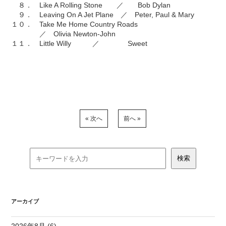
８． Like A Rolling Stone ／ Bob Dylan
９． Leaving On A Jet Plane ／ Peter, Paul & Mary
１０． Take Me Home Country Roads
／ Olivia Newton-John
１１． Little Willy ／ Sweet
« 次へ
前へ »
アーカイブ
2026年8月 (6)