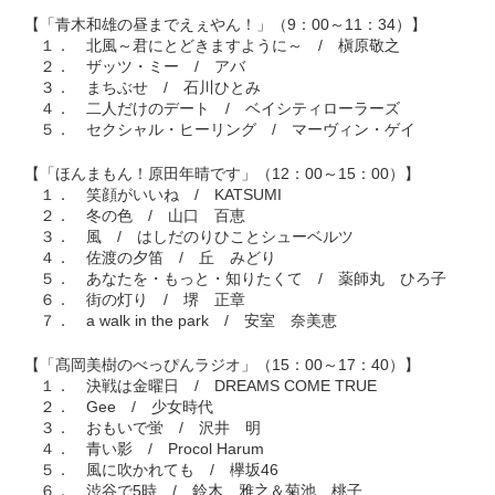
【「青木和雄の昼までえぇやん！」（9：00～11：34）】
１． 北風～君にとどきますように～ / 槇原敬之
２． ザッツ・ミー / アバ
３． まちぶせ / 石川ひとみ
４． 二人だけのデート / ベイシティローラーズ
５． セクシャル・ヒーリング / マーヴィン・ゲイ
【「ほんまもん！原田年晴です」（12：00～15：00）】
１． 笑顔がいいね / KATSUMI
２． 冬の色 / 山口 百恵
３． 風 / はしだのりひことシューベルツ
４． 佐渡の夕笛 / 丘 みどり
５． あなたを・もっと・知りたくて / 薬師丸 ひろ子
６． 街の灯り / 堺 正章
７． a walk in the park / 安室 奈美恵
【「髙岡美樹のべっぴんラジオ」（15：00～17：40）】
１． 決戦は金曜日 / DREAMS COME TRUE
２． Gee / 少女時代
３． おもいで蛍 / 沢井 明
４． 青い影 / Procol Harum
５． 風に吹かれても / 欅坂46
６． 渋谷で5時 / 鈴木 雅之＆菊池 桃子