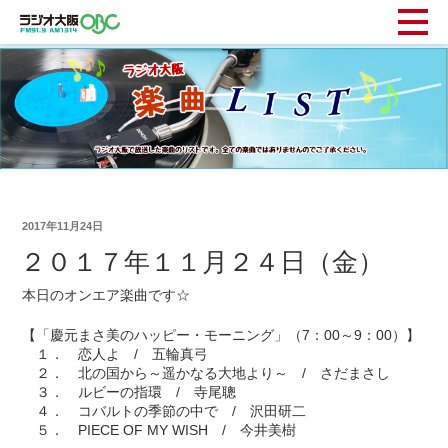
2017年11月24日
２０１７年１１月２４日（金）
本日のオンエア楽曲です☆
【「慶元まさ美のハッピー・モーニング」（7：00～9：00）】
１． 恋人よ / 五輪真弓
２． 北の国から～遥かなる大地より～ / さだまさし
３． ルビーの指環 / 寺尾聰
４． コバルトの季節の中で / 沢田研二
５． PIECE OF MY WISH / 今井美樹