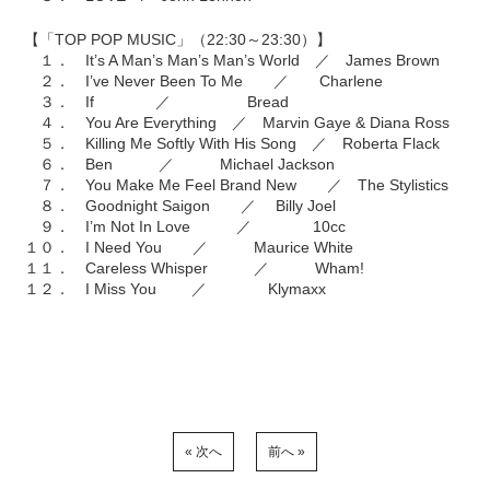
【「TOP POP MUSIC」（22:30～23:30）】
１． It’s A Man’s Man’s Man’s World ／ James Brown
２． I’ve Never Been To Me ／ Charlene
３． If ／ Bread
４． You Are Everything ／ Marvin Gaye & Diana Ross
５． Killing Me Softly With His Song ／ Roberta Flack
６． Ben ／ Michael Jackson
７． You Make Me Feel Brand New ／ The Stylistics
８． Goodnight Saigon ／ Billy Joel
９． I’m Not In Love ／ 10cc
１０． I Need You ／ Maurice White
１１． Careless Whisper ／ Wham!
１２． I Miss You ／ Klymaxx
« 次へ
前へ »