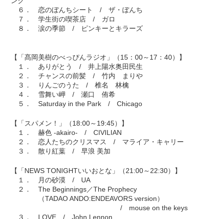
ング
６． 恋のぼんちシート / ザ・ぼんち
７． 学生街の喫茶店 / ガロ
８． 涙の季節 / ピンキーとキラーズ
【「髙岡美樹のべっぴんラジオ」（15：00～17：40）】
１． ありがとう / 井上陽水奥田民生
２． チャンスの前髪 / 竹内 まりや
３． りんごのうた / 椎名 林檎
４． 雪舞い岬 / 瀬口 侑希
５． Saturday in the Park / Chicago
【「スパメン！」（18:00～19:45）】
１． 赫色 -akairo- / CIVILIAN
２． 恋人たちのクリスマス / マライア・キャリー
３． 散り紅葉 / 早浪 美加
【「NEWS TONIGHTいいおとな」（21:00～22:30）】
１． 月の砂漠 / UA
２． The Beginnings／The Prophecy
（TADAO ANDO:ENDEAVORS version）
/ mouse on the keys
３． LOVE / John Lennon