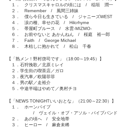
１． クリスマスキャロルの頃には / 稲垣 潤一
２． Remember / 風間三姉妹
３． 僕ら今日も生きている / ジャニーズWEST
４． 涙の種、幸せの花 / Hilcrhyme
５． 帯屋町ブルース / 水雲-MIZMO-
６． お前やないと あかんねん / 桜庭 裕一郎
７． Faith / George Michael
８． 木枯しに抱かれて / 松山 千春
【「熟メン！野村啓司です」（18:00～19:45）】
１．石狩挽歌／北原ミレイ
２．学生街の喫茶店／ガロ
３．夜汽車／欧陽菲菲
４．男の駅／走裕介
５．中途半端はやめて／奥村チヨ
【「NEWS TONIGHTいいおとな」（21:00～22:30）】
１． ホーンパイプ
/ ヴェイル・オブ・アソル・パイプバンド
２． あの頃へ / 安全地帯
３． ヒーロー / 麻倉未稀