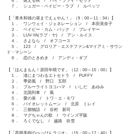
６． 燃える秋 / ハイ・ファイ・セット
７． シュガー・ベイビー・ラブ / ルベッツ
【「青木和雄の昼までえぇやん！」（9：00～11：34）】
１． ワンウェイ・ジェネレーション / 本田美奈子
２． ベイビー・カム・バック / プレイヤー
３． LUV-YA(ラブ・ヤ) / アン・ルイス
４． さよなら / オフコース
５． 123 / グロリア・エステファン&マイアミ・サウン
ド・マシーン
６． 恋のときめき / アンディ・ギブ
【「ほんまもん！原田年晴です」（12：00～15：00）】
１． 渚にまつわるエトセトラ / PUFFY
２． 季節風 / 野口 五郎
３． ブルーライトヨコハマ / いしだ あゆみ
４． 北国列車 / 風
５． 愛の泉 / トワ・エ・モワ
６． バイオレットムーン / 北原 ミレイ
７． 三都物語 / 谷村 新司
８． マグちゃんの歌 / ウインズ平阪
９． ろくでなし / 越路 吹雪
【「髙岡美樹のべっぴんラジオ」（15：00～17：40）】