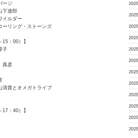
バージ
202
山下達郎
202
ワイルダー
ローリング・ストーンズ
202
202
15：00）】
淳子
202
202
 真彦
202
彦
202
山清貴とオメガトライブ
202
202
17：40）】
202
202