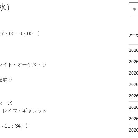
水）
：00～9：00）】
アー
202
ド
202
・オーケストラ
202
藤静香
202
202
ーズ
202
 レイフ・ギャレット
202
11：34）】
202