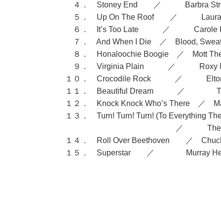
４． Stoney End ／ Barbra Str
５． Up On The Roof ／ Laura 
６． It’s Too Late ／ Carole K
７． And When I Die ／ Blood, Sweat 
８． Honaloochie Boogie ／ Mott Th
９． Virginia Plain ／ Roxy M
１０． Crocodile Rock ／ Elton 
１１． Beautiful Dream ／ 
１２． Knock Knock Who’s There ／ Mar
１３． Turn! Turn! Turn! (To Everything The
／ The Byr
１４． Roll Over Beethoven ／ Chuck 
１５． Superstar ／ Murray