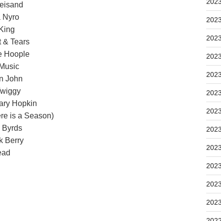
202
eisand
Nyro
202
ing
202
& Tears
e Hoople
202
usic
202
John
Twiggy
202
y Hopkin
202
re is a Season)
ds
202
Berry
202
 Head
202
202
202
202