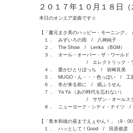
２０１７年１０月１８日（
本日のオンエア楽曲です☆
【「慶元まさ美のハッピー・モーニング」（7
１． みずいろの雨 / 八神純子
２． The Show / Lenka （BGM）
３． オール・オーバー・ザ・ワール
/ エレクトリック・ライト
４． 愛がひとりぼっち / 岩崎良美
５． MUGO・ん・・・色っぽい / 工
６． 冬が来る前に / 紙ふうせん
７． Ya Ya （あの時代を忘れない）
/ サザン・オールスタ
８． ニューヨーク・シティ・ナイツ /
【「青木和雄の昼までえぇやん！」（9：00～
１． ハッとして！Good / 田原俊彦