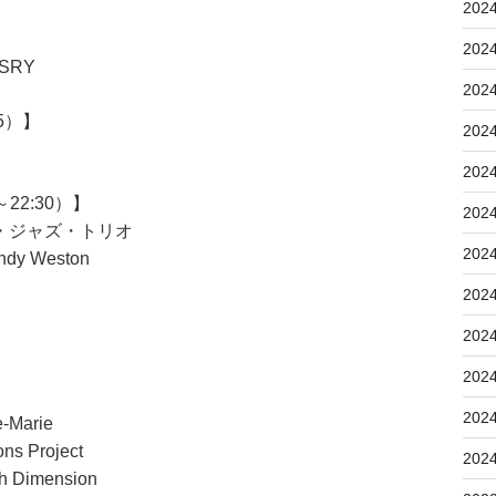
202
202
SRY
202
5）】
202
202
22:30）】
202
・ジャズ・トリオ
202
 Weston
202
202
202
】
202
e-Marie
s Project
202
Dimension