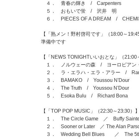
４． 青春の輝き / Carpenters
５． おもいで蛍 / 沢井 明
６． PIECES OF A DREAM / CHEMI
【「熟メン！野村啓司です」（18:00～19:4
準備中です
【「NEWS TONIGHTいいおとな」（21:00～
１． ノルウェーの森 / ヨーロピアン
２． ラ・エラハ・エラ・アラー / Randy
３． BAMAKO / Youssou N'Dour
４． The Truth / Youssou N'Dour
５． Esoka Bulu / Richard Bona
【「TOP POP MUSIC」（22:30～23:30）
１． The Circle Game ／ Buffy Saint
２． Sooner or Later ／ The Alan Parson
３． Wedding Bell Blues ／ The 5th 