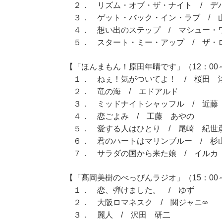
２． リズム・オブ・ザ・ナイト / デ
３． ゲット・バック・イン・ラブ / 
４． 想い出のステップ / マシュー・
５． スタート・ミー・アップ / ザ・
【「ほんまもん！原田年晴です」（12：00～
１． ねぇ！気がついてよ！ / 桜田 
２． 竜の海 / エドアルド
３． ミッドナイトシャッフル / 近藤
４． 恋ごよみ / 工藤 あやの
５． 愛する人はひとり / 尾崎 紀世
６． 君のハートはマリンブルー / 杉
７． サラダの国から来た娘 / イルカ
【「髙岡美樹のべっぴんラジオ」（15：00～
１． 恋、弾けました。 / ゆず
２． 大阪ロマネスク / 関ジャニ∞
３． 麗人 / 沢田 研二