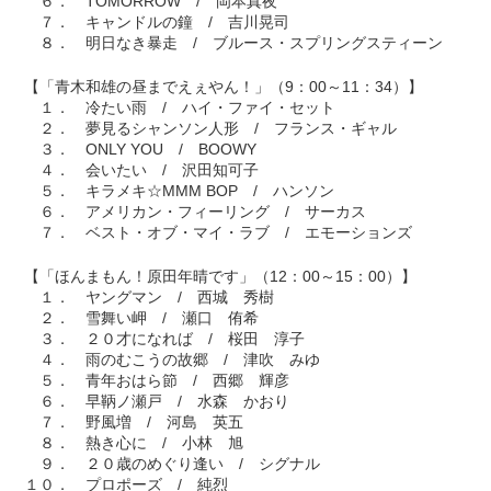
６． TOMORROW / 岡本真夜
７． キャンドルの鐘 / 吉川晃司
８． 明日なき暴走 / ブルース・スプリングスティーン
【「青木和雄の昼までえぇやん！」（9：00～11：34）】
１． 冷たい雨 / ハイ・ファイ・セット
２． 夢見るシャンソン人形 / フランス・ギャル
３． ONLY YOU / BOOWY
４． 会いたい / 沢田知可子
５． キラメキ☆MMM BOP / ハンソン
６． アメリカン・フィーリング / サーカス
７． ベスト・オブ・マイ・ラブ / エモーションズ
【「ほんまもん！原田年晴です」（12：00～15：00）】
１． ヤングマン / 西城 秀樹
２． 雪舞い岬 / 瀬口 侑希
３． ２０才になれば / 桜田 淳子
４． 雨のむこうの故郷 / 津吹 みゆ
５． 青年おはら節 / 西郷 輝彦
６． 早鞆ノ瀬戸 / 水森 かおり
７． 野風増 / 河島 英五
８． 熱き心に / 小林 旭
９． ２０歳のめぐり逢い / シグナル
１０． プロポーズ / 純烈