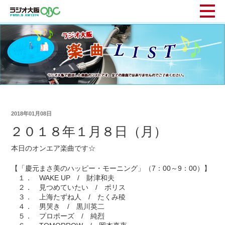
2018年01月08日
２０１８年１月８日（月）
本日のオンエア楽曲です☆
【「慶元まさ美のハッピー・モーニング」（7：00～9：00）】
１． WAKE UP / 財津和夫
２． 見つめていたい / ポリス
３． 上海たずね人 / たくみ稜
４． 男哭き / 黒川英二
５． プロポーズ / 純烈