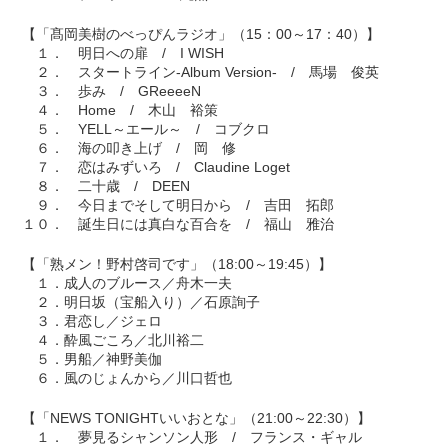
【「髙岡美樹のべっぴんラジオ」（15：00～17：40）】
１． 明日への扉 / I WISH
２． スタートライン-Album Version- / 馬場 俊英
３． 歩み / GReeeeN
４． Home / 木山 裕策
５． YELL～エール～ / コブクロ
６． 海の叩き上げ / 岡 修
７． 恋はみずいろ / Claudine Loget
８． 二十歳 / DEEN
９． 今日までそして明日から / 吉田 拓郎
１０． 誕生日には真白な百合を / 福山 雅治
【「熟メン！野村啓司です」（18:00～19:45）】
１．成人のブルース／舟木一夫
２．明日坂（宝船入り）／石原詢子
３．君恋し／ジェロ
４．酔風ごころ／北川裕二
５．男船／神野美伽
６．風のじょんから／川口哲也
【「NEWS TONIGHTいいおとな」（21:00～22:30）】
１． 夢見るシャンソン人形 / フランス・ギャル