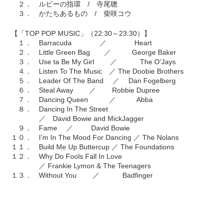
２． ルビーの指環 / 寺尾聰
３． かたちあるもの / 柴咲コウ
【「TOP POP MUSIC」（22:30～23:30）】
１． Barracuda ／ Heart
２． Little Green Bag ／ George Baker
３． Use ta Be My Girl ／ The O’Jays
４． Listen To The Music ／ The Doobie Brothers
５． Leader Of The Band ／ Dan Fogelberg
６． Steal Away ／ Robbie Dupree
７． Dancing Queen ／ Abba
８． Dancing In The Street
／ David Bowie and MickJagger
９． Fame ／ David Bowie
１０． I’m In The Mood For Dancing ／ The Nolans
１１． Build Me Up Buttercup ／ The Foundations
１２． Why Do Fools Fall In Love
／ Frankie Lymon & The Teenagers
１３． Without You ／ Badfinger