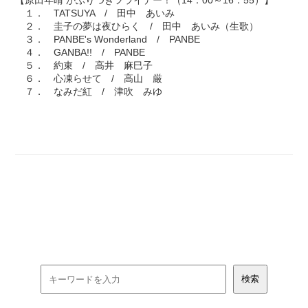
【原田年晴 かぶりつきフライデー！（14：00～16：55）】
１． TATSUYA / 田中 あいみ
２． 圭子の夢は夜ひらく / 田中 あいみ（生歌）
３． PANBE's Wonderland / PANBE
４． GANBA!! / PANBE
５． 約束 / 高井 麻巳子
６． 心凍らせて / 高山 厳
７． なみだ紅 / 津吹 みゆ