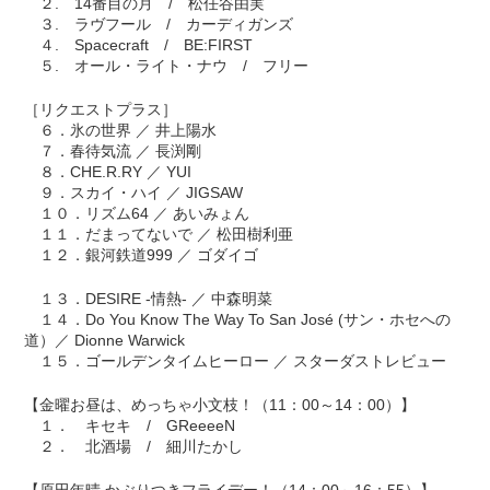
２. 14番目の月 / 松任谷由実
３. ラヴフール / カーディガンズ
４. Spacecraft / BE:FIRST
５. オール・ライト・ナウ / フリー
［リクエストプラス］
６．氷の世界 ／ 井上陽水
７．春待気流 ／ 長渕剛
８．CHE.R.RY ／ YUI
９．スカイ・ハイ ／ JIGSAW
１０．リズム64 ／ あいみょん
１１．だまってないで ／ 松田樹利亜
１２．銀河鉄道999 ／ ゴダイゴ
１３．DESIRE -情熱- ／ 中森明菜
１４．Do You Know The Way To San José (サン・ホセへの
道）／ Dionne Warwick
１５．ゴールデンタイムヒーロー ／ スターダストレビュー
【金曜お昼は、めっちゃ小文枝！（11：00～14：00）】
１． キセキ / GReeeeN
２． 北酒場 / 細川たかし