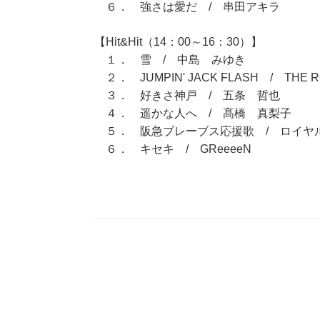
６． 強さは愛だ / 串田アキラ
【Hit&Hit（14：00～16：30）】
１． 雪 / 中島 みゆき
２． JUMPIN' JACK FLASH / THE R
３． 好きさ神戸 / 五条 哲也
４． 遥かな人へ / 髙橋 真梨子
５． 阪急ブレーブス応援歌 / ロイヤ
６． キセキ / GReeeeN