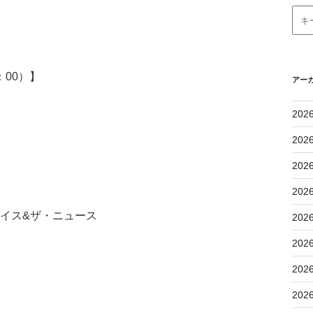
：00）】
アー
202
202
202
202
ューイ・ルイス&ザ・ニュース
202
202
202
202