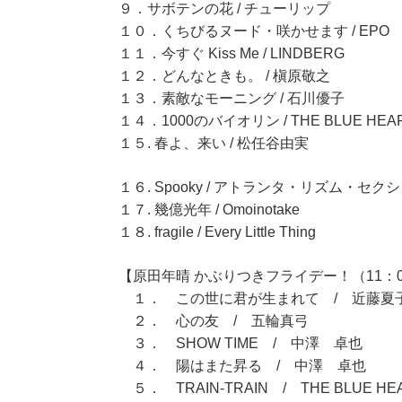
９．サボテンの花 / チューリップ
１０．くちびるヌード・咲かせます / EPO
１１．今すぐ Kiss Me / LINDBERG
１２．どんなときも。 / 槇原敬之
１３．素敵なモーニング / 石川優子
１４．1000のバイオリン / THE BLUE HEA
１５. 春よ、来い / 松任谷由実
１６. Spooky / アトランタ・リズム・セク
１７. 幾億光年 / Omoinotake
１８. fragile / Every Little Thing
【原田年晴 かぶりつきフライデー！（11：0
１． この世に君が生まれて / 近藤夏
２． 心の友 / 五輪真弓
３． SHOW TIME / 中澤 卓也
４． 陽はまた昇る / 中澤 卓也
５． TRAIN-TRAIN / THE BLUE HE