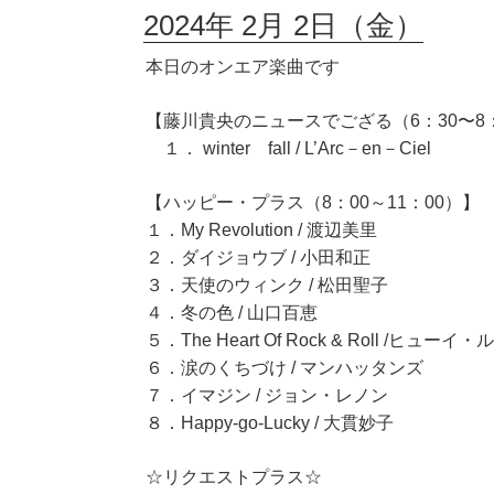
2024年 2月 2日（金）
本日のオンエア楽曲です
【藤川貴央のニュースでござる（6：30〜8
１． winter fall / L’Arc－en－Ciel
【ハッピー・プラス（8：00～11：00）】
１．My Revolution / 渡辺美里
２．ダイジョウブ / 小田和正
３．天使のウィンク / 松田聖子
４．冬の色 / 山口百恵
５．The Heart Of Rock & Roll /ヒ
６．涙のくちづけ / マンハッタンズ
７．イマジン / ジョン・レノン
８．Happy-go-Lucky / 大貫妙子
☆リクエストプラス☆