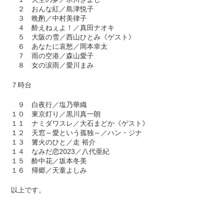
２ おんな紅／島津悦子
３ 晩酌／中村美律子
４ 酔えねぇよ！／真田ナオキ
５ 大阪の雪／西山ひとみ《ゲスト》
６ あなたに哀愁／岡本幸太
７ 雨の空港／森山愛子
８ 女の涙雨／愛川まみ
７時台
９ 白夜行／塩乃華織
１０ 東京灯り／黒川真一朗
１１ ナミダワスレ／大石まどか《ゲスト》
１２ 天窓～愛という孤独～／ハン・ジナ
１３ 篝火のひと／走 裕介
１４ なみだ恋2023／八代亜紀
１５ 酔中花／坂本冬美
１６ 帰郷／天童よしみ
以上です。