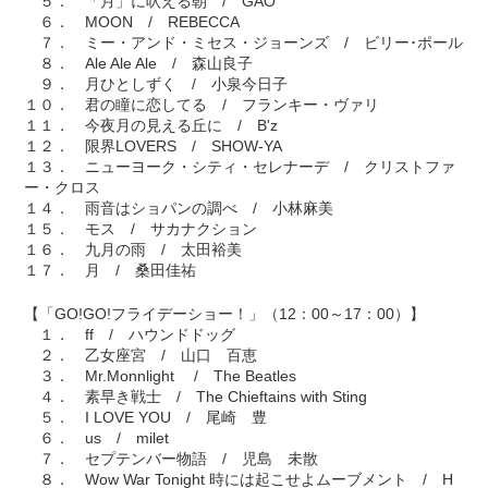
５． 「月」に吠える朝 / GAO
６． MOON / REBECCA
７． ミー・アンド・ミセス・ジョーンズ / ビリー･ポール
８． Ale Ale Ale / 森山良子
９． 月ひとしずく / 小泉今日子
１０． 君の瞳に恋してる / フランキー・ヴァリ
１１． 今夜月の見える丘に / B'z
１２． 限界LOVERS / SHOW-YA
１３． ニューヨーク・シティ・セレナーデ / クリストファ
ー・クロス
１４． 雨音はショパンの調べ / 小林麻美
１５． モス / サカナクション
１６． 九月の雨 / 太田裕美
１７． 月 / 桑田佳祐
【「GO!GO!フライデーショー！」（12：00～17：00）】
１． ff / ハウンドドッグ
２． 乙女座宮 / 山口 百恵
３． Mr.Monnlight / The Beatles
４． 素早き戦士 / The Chieftains with Sting
５． I LOVE YOU / 尾崎 豊
６． us / milet
７． セプテンバー物語 / 児島 未散
８． Wow War Tonight 時には起こせよムーブメント / H