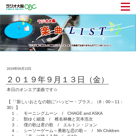
2019年09月13日
２０１９年９月１３日（金）
本日のオンエア楽曲です☆
【「“新しいおとなの朝に”ハッピー・プラス」（8：00～11：
30）】
１． モーニングムーン / CHAGE and ASKA
２． 獣ゆく細道 / 椎名林檎と宮本浩次
３． 僕の歌は君の歌 / エルトン・ジョン
４． シーソーゲーム～勇敢な恋の歌～ / Mr.Children