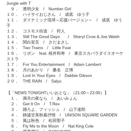
Jungle with T
９． 透明少女 / Number Girl
１０． ハイサイおじさん / 成底 ゆう子
１１． ダイナミック琉球～応援バージョン～ / 成底 ゆう
子
１２． コスモス街道 / 狩人
１３． Still The Good Days / Sheryl Crow & Joe Walsh
１４． 関白宣言 / さだまさし
１５． Two Trains / Little Feat
１６． リボン feat. 桜井和寿 / 東京スカパラダイスオーケ
ストラ
１７． For You Entertainment / Adam Lambert
１８． 月のあかり / 桑名 正博
１９． Lost In Your Eyes / Dabbie Gibson
２０． THE RAIN / Salyu
【「NEWS TONIGHTいいおとな」（21:00～23:00）】
１． 満月の夜なら / あいみょん
２． Get It On / T.Rex
３． 踊ろよ、フィッシュ / 山下達郎
４． 静謐甘美秋暮抒情 / UNISON SQUARE GARDEN
５． 風は秋色 / 松田聖子
６． Fly Me to the Moon / Nat King Cole