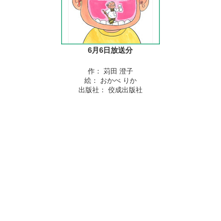
6月6日放送分
作： 苅田 澄子
絵： おかべ りか
出版社： 佼成出版社