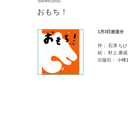
2026年01月03日
おもち！
1月3日放送分
作： 石津 ち
絵： 村上 康成
出版社： 小峰