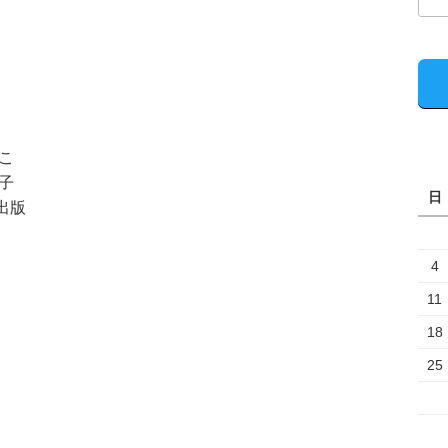
とこ
貴子
日
出版
4
11
18
25