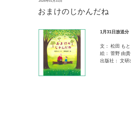
2026年01月31日
おまけのじかんだね
1月31日放送分
文： 松田 も
絵： 菅野 由
出版社： 文研