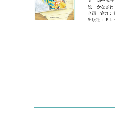
文： 畑中 弘子
絵： かなざわ
企画・協力： 
出版社： ＢＬ