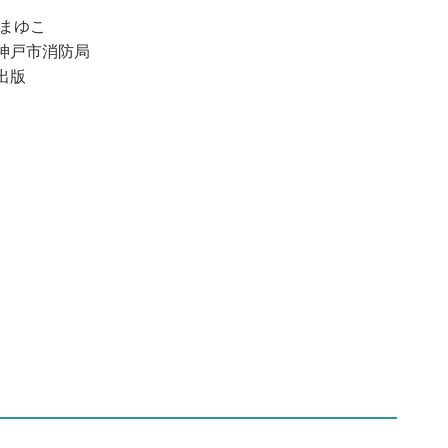
 まゆこ
神戸市消防局
出版