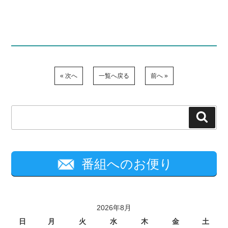
« 次へ
一覧へ戻る
前へ »
検
索
番組へのお便り
2026年8月
日
月
火
水
木
金
土