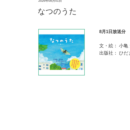
2026年08月01日
なつのうた
8月1日放送分
文・絵： 小亀
出版社： ひだ