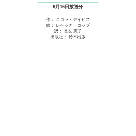
8月16日放送分
作： ニコラ・デイビス
絵： レベッカ・コッブ
訳： 長友 恵子
出版社： 鈴木出版