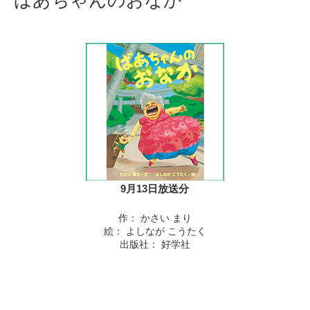
ばあちゃんのおなか
9月13日放送分
作： かさい まり
絵： よしなが こうたく
出版社： 好学社