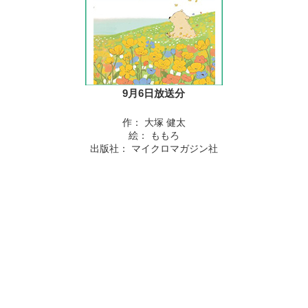
9月6日放送分
作： 大塚 健太
絵： ももろ
出版社： マイクロマガジン社