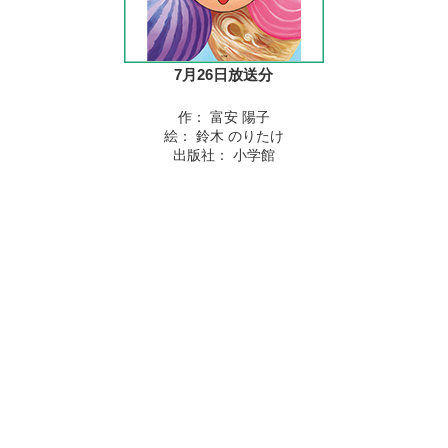
7月26日放送分
作： 富安 陽子
絵： 鈴木 のりたけ
出版社： 小学館