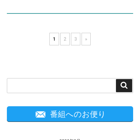
1
2
3
»
検
索
番組へのお便り