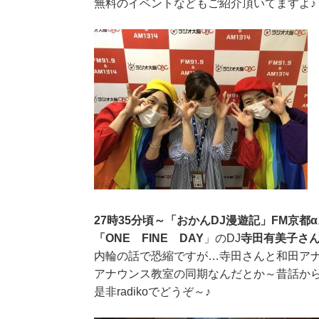
無料のイベントなどもご紹介頂いてますよ♪
27時35分頃～「おかんDJ漫遊記」FM京都
「ONE FINE DAY
」のDJ
寺田有美子さ
内輪の話で恐縮ですが…寺田さんと和田ア
アナウンス教室の同期なんだとか～昔話か
是非radikoでどうぞ～♪