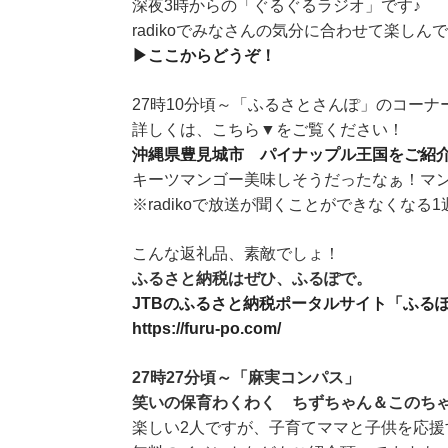
深夜3時からの「ぐるぐるラジオ」です♪
radikoでみなさんの気分に合わせて楽しん
▶ここからどうぞ！
27時10分頃～「ふるさとさんぽ」のコーナ
詳しくは、こちら▼をご覧ください！
沖縄県豊見城市 パイナップル王国をご紹介
キーツマンゴー美味しそうだったなぁ！マ
※radikoで放送が聞くことができなくな
こんな返礼品、素敵でしょ！
ふるさと納税はぜひ、ふるぽで。
JTBのふるさと納税ポータルサイト「ふる
https://furu-po.com/
27時27分頃～「麻実コンパス」
笑いの保育わくわく ちずちゃん＆このち
楽しい2人ですが、子育てママと子供を応援