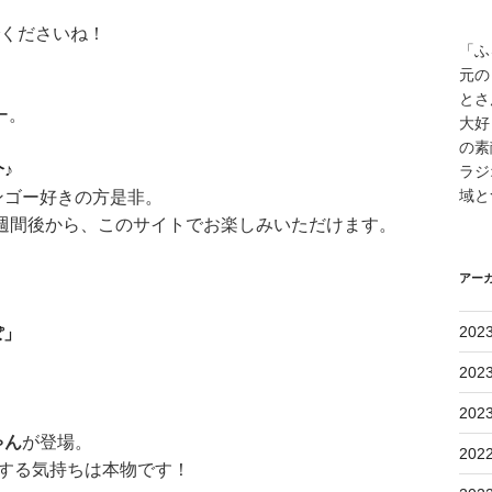
でくださいね！
「ふ
元の
とさ
ー。
大好
の素
♪
ラジ
域と
ンゴー好きの方是非。
る1週間後から、このサイトでお楽しみいただけます。
アー
202
ぽ」
202
202
ゃん
が登場。
202
する気持ちは本物です！