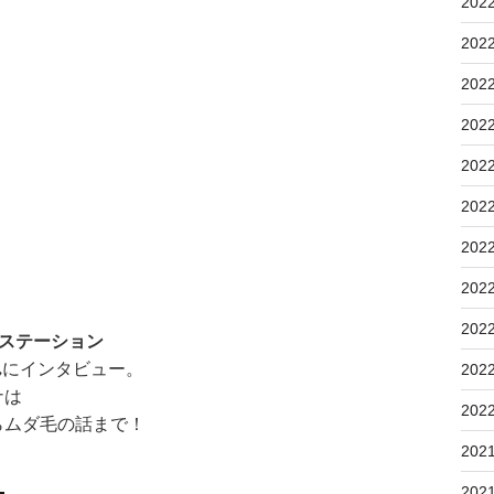
202
202
202
202
202
202
202
202
202
αステーション
ん
にインタビュー。
202
ナは
202
らムダ毛の話まで！
202
202