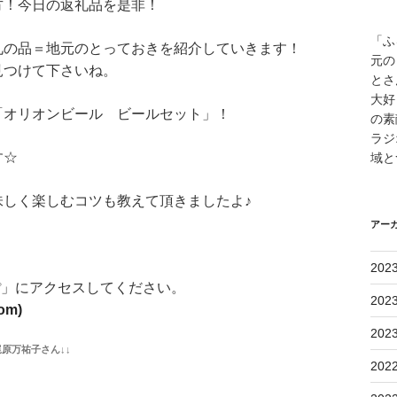
方！今日の返礼品を是非！
「ふ
礼の品＝地元のとっておきを紹介していきます！
元の
見つけて下さいね。
とさ
大好
「オリオンビール ビールセット」！
の素
ラジ
す☆
域と
しく楽しむコツも教えて頂きましたよ♪
アー
！
202
ぽ」にアクセスしてください。
202
om)
202
原万祐子さん↓↓
202