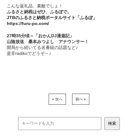
こんな返礼品、素敵でしょ！
ふるさと納税はぜひ、ふるぽで。
JTBのふるさと納税ポータルサイト「ふるぽ」
https://furu-po.com/
27時35分頃～「おかんDJ漫遊記」
山陰放送 桑本みつよし アナウンサー！
開局から続いてる名番組の話題など♪
是非radikoでどうぞ～♪
« 次へ
前へ »