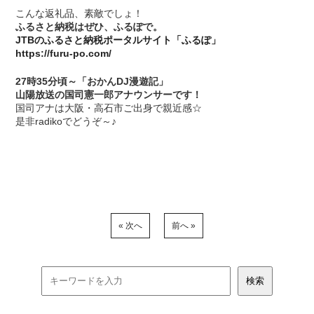
こんな返礼品、素敵でしょ！
ふるさと納税はぜひ、ふるぽで。
JTBのふるさと納税ポータルサイト「ふるぽ」
https://furu-po.com/
27時35分頃～「おかんDJ漫遊記」
山陽放送の国司憲一郎アナウンサーです！
国司アナは大阪・高石市ご出身で親近感☆
是非radikoでどうぞ～♪
« 次へ
前へ »