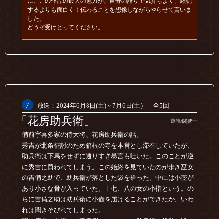
に、この作品の最大の魅力が、自分の語りで気持ちよく、黙読
するよりも面白く！伝わることを想像しながらやらせて貰いま
した。
どうぞ受けとってください。
7
放送：2024年6月8日(土)～7月6日(土） 全5回
「花房助兵衛」
朗読/関智一
備前宇喜多家の侍大将、花房助兵衛の話。
秀吉が北条征討のため箱根の寺を本営とし滞在していたが、
助兵衛は下馬をせずに通りすぎ暴言も吐いた。このことが逆
に秀吉に買われてしまう。この始終を見ていたのが歩き巫女
の吉備之助で、助兵衛が落とした袋を拾った。中には小壺が
あり小さな骨が入っていた。十七、八の女の小指という。の
ちに吉備之助は助兵衛に小壺を届けることができたが、いわ
れは聞きそびれてしまった。