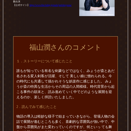
数出演
【公式サイト】
https://www.blackship.jp/male/junfukuyama/
福山潤さんのコメント
１．ストーリーについて感じたこと
誰もが知っている有名な剣豪などではなく、みょうが斎とあだ
名される変人剣客が活躍、そして 美しい娘に惚れられる。今
の時代にも共通して描かれそうな娯楽作に感じました。 みょ
うが斎の特異な生活からその周辺の人間模様。時代背景から起
こる事件の顛末と、読み進めて いく中でどのような展開を迎
えるのか、楽しく拝読いたしました。
2．読んでみて感じたこと
物語の導入は軽妙な様子で始まっていきながら、登場人物の会
話で展開が進むところも多く、喜劇的な雰囲気が強い中で、中
盤から雰囲気がまた変わっていくのですが、何といっ ても舞