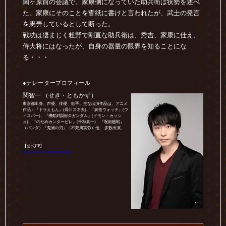
関ヶ原前の会議で、家康側になっていた助兵衛は状勢を述べ
た。家康にそのことを誓紙に書けと言われたが、武士の発言
を愚弄しているとして断った。
戦功は凄まじく粗野で剛直な助兵衛は、秀吉、家康に仕え、
侍大将にはなったが、自身の器量の限界を知ることにな
る・・・
●ナレータープロフィール
関智一 （せき・ともかず）
東京都出身。声優、俳優、歌手。主な出演作品は、アニメ
作品：『ドラえもん』(骨川スネ夫)、『妖怪ウォッチ』(ウ
ィスパー)、『機動武闘伝Gガンダム』(ドモン・カッシ
ュ)、『のだめカンタービレ』(千秋真一) 『呪術廻戦』
（パンダ）『鬼滅の刃』（不死川実弥）他 多数出演。
【公式HP】
https://www.atomicmonkey.jp/