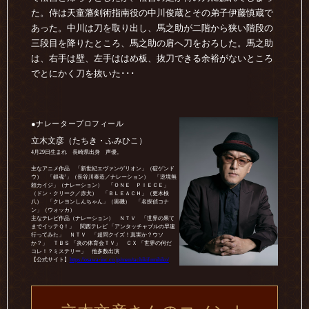
た。侍は天童藩剣術指南役の中川俊蔵とその弟子伊藤慎蔵で
あった。中川は刀を取り出し、馬之助が二階から狭い階段の
三段目を降りたところ、馬之助の肩へ刀をおろした。馬之助
は、右手は壁、左手ははめ板、抜刀できる余裕がないところ
でとにかく刀を抜いた･･･
●ナレータープロフィール
立木文彦（たちき・ふみひこ）
4月29日生まれ 長崎県出身 声優。
主なアニメ作品 「新世紀エヴァンゲリオン」（碇ゲンド
ウ） 「銀魂’」（長谷川泰造／ナレーション） 「逆境無
頼カイジ」（ナレーション） 「ＯＮＥ ＰＩＥＣＥ」
（ドン・クリーク／赤犬） 「ＢＬＥＡＣＨ」（更木検
八） 「クレヨンしんちゃん」（黒磯） 「名探偵コナ
ン」（ウォッカ）
主なテレビ作品（ナレーション） ＮＴＶ 「世界の果て
までイッテＱ！」 関西テレビ 「アンタッチャブルの早速
行ってみた」 ＮＴＶ 「超問クイズ！真実か？ウソ
か？」 ＴＢＳ 「炎の体育会ＴＶ」 ＣＸ 「世界の何だ
コレ！？ミステリー」 他多数出演
【公式サイト】
https://osawa-inc.co.jp/men/tachikifumihiko/