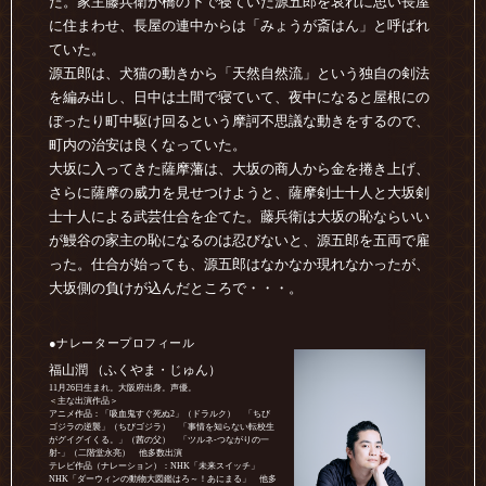
た。家主藤兵衛が橋の下で寝ていた源五郎を哀れに思い長屋
に住まわせ、長屋の連中からは「みょうが斎はん」と呼ばれ
ていた。
源五郎は、犬猫の動きから「天然自然流」という独自の剣法
を編み出し、日中は土間で寝ていて、夜中になると屋根にの
ぼったり町中駆け回るという摩訶不思議な動きをするので、
町内の治安は良くなっていた。
大坂に入ってきた薩摩藩は、大坂の商人から金を捲き上げ、
さらに薩摩の威力を見せつけようと、薩摩剣士十人と大坂剣
士十人による武芸仕合を企てた。藤兵衛は大坂の恥ならいい
が鰻谷の家主の恥になるのは忍びないと、源五郎を五両で雇
った。仕合が始っても、源五郎はなかなか現れなかったが、
大坂側の負けが込んだところで・・・。
●ナレータープロフィール
福山潤 （ふくやま・じゅん）
11月26日生まれ。大阪府出身。声優。
＜主な出演作品＞
アニメ作品：「吸血鬼すぐ死ぬ2」（ドラルク） 「ちび
ゴジラの逆襲」（ちびゴジラ） 「事情を知らない転校生
がグイグイくる。」（茜の父） 「ツルネ-つながりの一
射-」（二階堂永亮） 他多数出演
テレビ作品（ナレーション）：NHK「未来スイッチ」
NHK「ダーウィンの動物大図鑑はろ～！あにまる」 他多