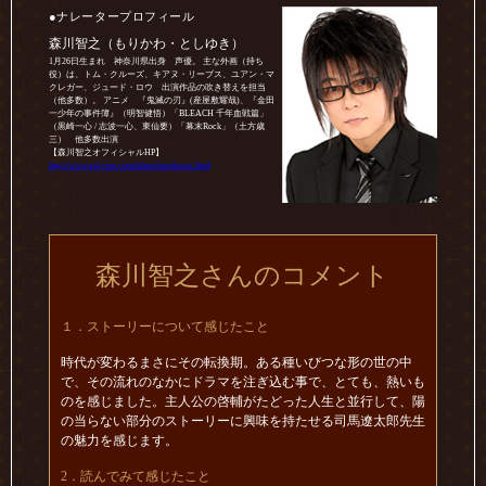
●ナレータープロフィール
森川智之（もりかわ・としゆき）
1月26日生まれ 神奈川県出身 声優。 主な外画（持ち
役）は、トム・クルーズ、キアヌ・リーブス、ユアン・マ
クレガー、ジュード・ロウ 出演作品の吹き替えを担当
（他多数）。 アニメ 『鬼滅の刃』(産屋敷耀哉)、『金田
一少年の事件簿』（明智健悟）「BLEACH 千年血戦篇」
（黒崎一心 / 志波一心、東仙要）「幕末Rock」（土方歳
三） 他多数出演
【森川智之オフィシャルHP】
http://www.axl-one.com/talent/morikawa.html
森川智之さんのコメント
１．ストーリーについて感じたこと
時代が変わるまさにその転換期。ある種いびつな形の世の中
で、その流れのなかにドラマを注ぎ込む事で、とても、熱いも
のを感じました。主人公の啓輔がたどった人生と並行して、陽
の当らない部分のストーリーに興味を持たせる司馬遼太郎先生
の魅力を感じます。
2．読んでみて感じたこと