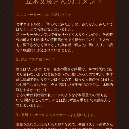
立木文彦さんのコメント
１．ストーリーについて感じたこと
まずタイトルの、「斬ってはみたが」の、みたがが、みた！で
はなく、とても粋だなと思いました。
ストーリーがシンプルで分かりやすく入りやすいのと、その時
代の町人や剣の達人の雰囲気がうまく描かれていて、主人公
も、派手さがなく淡々とした存在感で個人的に気に入り、一読
で！物語に引き込まれていきました。
2．読んでみて感じたこと
例えば“人いきれ”とか、言葉の響きが綺麗で、今の時代にはあ
まり使わないような言葉を言うのが難しかったのですが、本作
品は短編で分かりやすいほうなので、様々な人物の演じわけは
少し苦労しましたが、今まで演じた文学作品の中では、比較的
喋りやすかったです。
まるで時代劇映画の名シーンのような小料理屋での"斬りあ
い"が聞きどころです。そこは思わず読み手としても熱が入っ
てしまいました。
3．番組リスナーの方へメッセージをお願いします。
文章を読むことはもともと好きなので、番組リスナーの皆さん