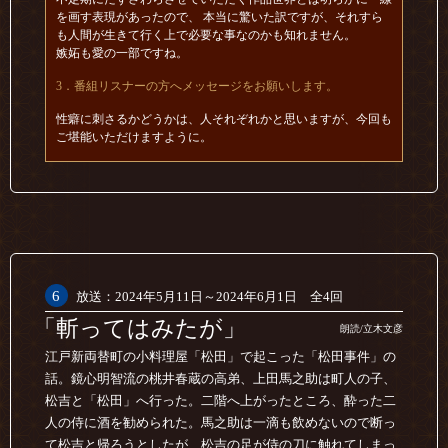
を画す表現があったので、 本当に驚いた訳ですが、それすら
も人間が生きて行く上で必要な事なのかも知れません。
嫉妬も愛の一部ですね。
3．番組リスナーの方へメッセージをお願いします。
性癖に刺さるかどうかは、人それぞれかと思いますが、今回も
ご堪能いただけますように。
6
放送：2024年5月11日～2024年6月1日 全4回
「斬ってはみたが」
朗読/立木文彦
江戸新両替町の小料理屋「松田」で起こった「松田事件」の
話。鏡心明智流の桃井春蔵の高弟、上田馬之助は町人の子、
松吉と「松田」へ行った。二階へ上がったところ、酔った二
人の侍に酒を勧められた。馬之助は一滴も飲めないので断っ
て松吉と帰ろうとしたが、松吉の足が侍の刀に触れてしまっ