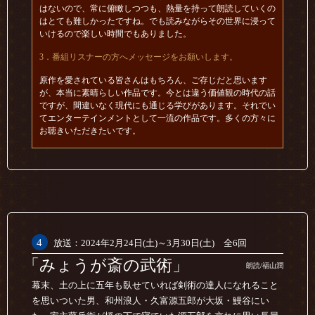
はないので、常に俯瞰しつつも、熱量を持って朗読していくの
はとても難しかったですね。でも読みながらその世界に浸って
いけるので楽しい時間でもありました。
3．番組リスナーの方へメッセージをお願いします。
原作を愛されている皆さんはもちろん、ご存じだと思います
が、本当に素晴らしい作品です。今とは違う価値観の時代の話
ですが、間違いなく現代にも通じる学びがあります。それでい
てエンターテインメントとして一流の作品です。多くの方々に
お聴きいただきたいです。
4
放送：2024年2月24日(土)～3月30日(土) 全6回
「みょうが斎の武術」
朗読/福山潤
幕末、土の上に五年も臥せていれば剣術の達人になれること
を思いついた男、和州浪人・久富源五郎が大坂・鰻谷にい