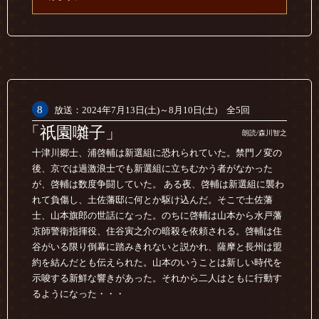
8
放送：2024年7月13日(土)～8月10日(土) 全5回
「祇園囃子」
朗読/森川智之
十津川郷士、浦啓輔は新選組に恐れられていた。禁門ノ変の
後、京では過激浪士でも新選組に立ちむかう者がなかった
が、啓輔は数度争闘していた。 ある夜、啓輔は新選組に襲わ
れて負傷し、土佐藩邸に何とか駆け込んだ。そこで土佐藩
士、山本旗郎の世話になった。のちに啓輔は山本から水戸藩
京師警衛指揮役、住谷寅之介の暗殺を依頼される。啓輔は住
谷がいる限り倒幕に踏みきれないと説かれ、薩摩と長州は盟
約を結んだとも伝えられた。山本のいうことは新しい時代を
示唆する新鮮な響きがあった。それから二人はともに行動す
るようになった・・・