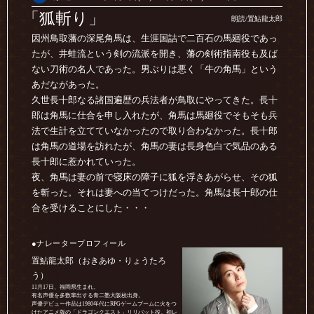
「狐斬り」
朗読/置鮎龍太郎
因州鳥取藩の深尾角馬は、生涯国詰で二百石の馬廻役であっ
たが、井蛙流という剣の流派を開き、藩の剣術指南役も及ば
ない刀術の名人であった。男ぶりは悪く「牛の角馬」という
あだながあった。
久世長十郎なる諸国遍歴の兵法者が鳥取にやってきた。長十
郎は角馬に仕合を申し入れたが、角馬は馬廻役でそもそも兵
法で生計を立てていなかったので取り合わなかった。長十郎
は角馬の道場を訪れたが、角馬の妻は長身色白で気品のある
長十郎に惹かれていった。
夜、角馬は妻の前で寝床の障子に狐を浮きあがらせ、その狐
を斬った。それは妻への当てつけだった。角馬は長十郎の仕
合を受けることにした・・・
●ナレータープロフィール
置鮎龍太郎（おきあゆ・りょうたろ
う）
11月17日、福岡県生まれ。
有名声優を多数輩出する青二塾大阪校出身。
声優デビュー作品は1980年代にRPGゲームブームに火をつ
けたアニメ版の「ドラゴンクエスト」リリパット役。初レ