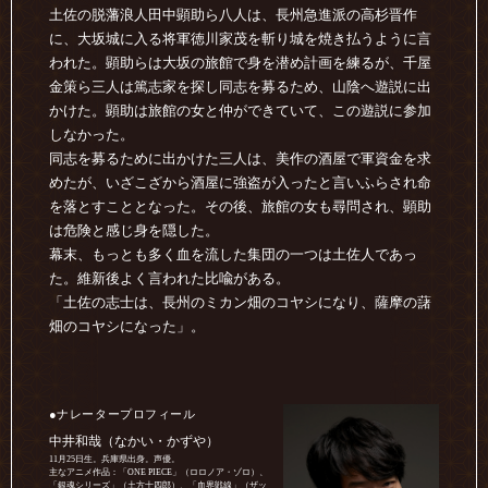
土佐の脱藩浪人田中顕助ら八人は、長州急進派の高杉晋作
に、大坂城に入る将軍徳川家茂を斬り城を焼き払うように言
われた。顕助らは大坂の旅館で身を潜め計画を練るが、千屋
金策ら三人は篤志家を探し同志を募るため、山陰へ遊説に出
かけた。顕助は旅館の女と仲ができていて、この遊説に参加
しなかった。
同志を募るために出かけた三人は、美作の酒屋で軍資金を求
めたが、いざこざから酒屋に強盗が入ったと言いふらされ命
を落とすこととなった。その後、旅館の女も尋問され、顕助
は危険と感じ身を隠した。
幕末、もっとも多く血を流した集団の一つは土佐人であっ
た。維新後よく言われた比喩がある。
「土佐の志士は、長州のミカン畑のコヤシになり、薩摩の藷
畑のコヤシになった」。
●ナレータープロフィール
中井和哉（なかい・かずや）
11月25日生。兵庫県出身。声優。
主なアニメ作品：「ONE PIECE」（ロロノア・ゾロ）、
「銀魂シリーズ」（土方十四郎）、「血界戦線」（ザッ