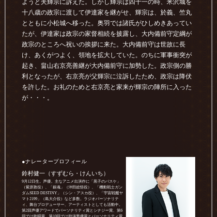
ようと夫輝宗に訴えた。しかし輝宗は四十一の時、米沢城を
十八歳の政宗に渡して伊達家を継がせ、輝宗は、於義、竺丸
とともに小松城へ移った。奥羽では諸氏がひしめきあってい
たが、伊達家は政宗の家督相続を披露し、大内備前守定綱が
政宗のところへ祝いの挨拶に来た。大内備前守は世故に長
け、あくがつよく、領地を拡大していた。のちに軍事衝突が
起き、畠山右京亮善継が大内備前守に加勢した。政宗側の勝
利となったが、右京亮が父輝宗に泣訴したため、政宗は降伏
を許した。お礼のためと右京亮と家来が輝宗の陣所に入った
が・・・。
●ナレータープロフィール
鈴村健一（すずむら・けんいち）
9月12日生。声優。主なアニメ出演作に「黒子のバスケ」
（紫原敦役）、「銀魂」（沖田総悟役）、「機動戦士ガン
ダムSEED DESTINY」（シン・アスカ役）、「宇宙戦艦ヤ
マト2199」（島大介役）など多数。ラジオパーソナリテ
ィ、舞台プロデューサー、アーティストとしても活動中。
第2回声優アワードでパーソナリティ賞とシナジー賞、第6
回では歌唱賞、第10回では助演男優賞とパーソナリティ賞