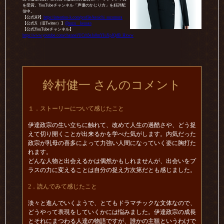
を受賞。YouTubeチャンネル「声優のかじり方」を好評配
信中。
【公式HP】
https://intention-k.com/profile/kenichi_suzumura
【公式X（旧Twitter）】
@suzu__kensan
【公式YouTubeチャンネル】
https://www.youtube.com/channel/UCrh5eIa0mYIuXpJQdB_Hxww
鈴村健一 さんのコメント
１．ストーリーについて感じたこと
伊達政宗の生い立ちに触れて、改めて人生の過酷さや、どう捉
えて切り開くことが出来るかを学べた気がします。内気だった
政宗が乳母の喜多によって力強い人間になっていく姿に胸打た
れます。
どんな人物と出会えるかは偶然かもしれませんが、出会いをプ
ラスの力に変えることは自分の捉え方次第だとも感じました。
2．読んでみて感じたこと
淡々と進んでいくようで、とてもドラマチックな文体なので、
どうやって表現をしていくかには悩みました。伊達政宗の成長
とそれにまつわる人達の物語ですが、誰かの主観というわけで