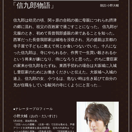
「信九郎物語」
朗読/小野大輔
信九郎は幼児の頃、関ヶ原の合戦の後に母親につれられ摂津
の郷に流れ、祖父の百姓家で過ごすことになった。 信九郎が
元服のとき、初めて長曾我部盛親の弟であることを知った。
西軍だった長曾我部家は城地を没収され、兄の盛親は京都の
寺子屋で子どもに教えて何とか食いつないでいた。十八にな
った信九郎は、寺にやられるか、作男で一生買い殺されるか
という将来が嫌になり、侍になろうと思った。 のちに豊臣家
の家来が信九郎をたずね、東西手切れの場合は大坂城に入城
し豊臣家のためにお働きくださいと伝えた。大坂城へ入城の
途上、信九郎の女、小つるは、危ない時は生き延びて自分の
兄が住職をしている駿河の寺にくようにと言った…
●ナレータープロフィール
小野大輔（おの・だいすけ）
5月4日生。高知県出身。
『涼宮ハルヒの憂鬱』（古泉一樹）で注目を集める。声優
アワード主演男優賞を過去2回受賞。 近年の代表作は『ジ
ョジョの奇妙な冒険』（空条承太郎）、『宇宙戦艦ヤマト