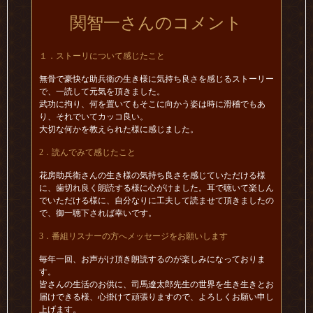
関智一さんのコメント
１．ストーリについて感じたこと
無骨で豪快な助兵衛の生き様に気持ち良さを感じるストーリー
で、一読して元気を頂きました。
武功に拘り、何を置いてもそこに向かう姿は時に滑稽でもあ
り、それでいてカッコ良い。
大切な何かを教えられた様に感じました。
2．読んでみて感じたこと
花房助兵衛さんの生き様の気持ち良さを感じていただける様
に、歯切れ良く朗読する様に心がけました。耳で聴いて楽しん
でいただける様に、自分なりに工夫して読ませて頂きましたの
で、御一聴下されば幸いです。
3．番組リスナーの方へメッセージをお願いします
毎年一回、お声がけ頂き朗読するのが楽しみになっておりま
す。
皆さんの生活のお供に、司馬遼太郎先生の世界を生き生きとお
届けできる様、心掛けて頑張りますので、よろしくお願い申し
上げます。