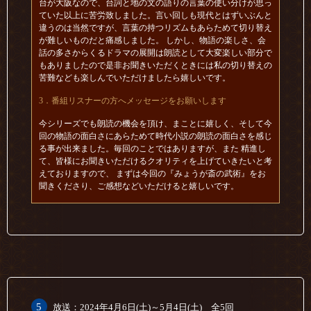
台が大阪なので、台詞と地の文の語りの言葉の使い分けが思っ
ていた以上に苦労致しました。言い回しも現代とはずいぶんと
違うのは当然ですが、言葉の持つリズムもあらためて切り替え
が難しいものだと痛感しました。 しかし、物語の楽しさ、会
話の多さからくるドラマの展開は朗読として大変楽しい部分で
もありましたので是非お聞きいただくときには私の切り替えの
苦難なども楽しんでいただけましたら嬉しいです。
3．番組リスナーの方へメッセージをお願いします
今シリーズでも朗読の機会を頂け、まことに嬉しく、そして今
回の物語の面白さにあらためて時代小説の朗読の面白さを感じ
る事が出来ました。毎回のことではありますが、また 精進し
て、皆様にお聞きいただけるクオリティを上げていきたいと考
えておりますので、 まずは今回の『みょうが斎の武術』をお
聞きくださり、ご感想などいただけると嬉しいです。
5
放送：2024年4月6日(土)～5月4日(土) 全5回