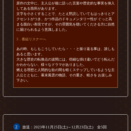
原作の文中に、主人公が後に語った言葉や歴史的な事実を挿入
してある箇所があります。
文字を小さくすることで、たとえ黙読していてもはっきりとア
クセントがつき、かつ作品のドキュメンタリー性が ぐっと高
まる面白い表現ですが、その雰囲気を聴いてくださる方に自然
に届けられるよう意識しました。
3．番組リスナーへ
あの時、もしもこうしていたら・・・と振り返る事は、誰しも
あると思います。
大きな歴史の転換点の波間には、些細な掛け違いでどう転んだ
かわからない、様々なドラマがありました。
燃える理想と人間的な欲の間を軽くステップしているような主
人公とともに、幕末風雲の物語、その重さ、軽さを お楽しみ
下さい。
2
放送：2023年11月25日(土)～12月23日(土) 全5回