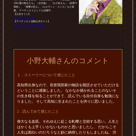
2202 愛の戦士たち』（古代進）、『おそ松さん』（松野十
四松）、『進撃の巨人』（エルヴィン・スミス）など多
数。 アーティストとしても活躍中。
【公式サイト】
http://daisukeono.com
【アーティスト活動公式サイト】
http://lantis.jp/artist/onodaisuke/
小野大輔さんのコメント
１．ストーリーについて感じたこと
高知県出身なので、長曾我部家の物語を朗読させていただける
ということに感激しました。 なかなか描かれることのないそ
の生き様を知ることができて、読んでいる自分自身も勉強にな
りました。 そして高知に生まれたことを誇りに思いました。
2．読んでみて感じたこと
偉大なる血筋。それゆえに起こる軋轢と交錯する思い。人生と
はかくも上手くいかないものかと思いましたし、 だからこそ
人生は面白いのだろうなと妙に納得したりもしましたね。 渋