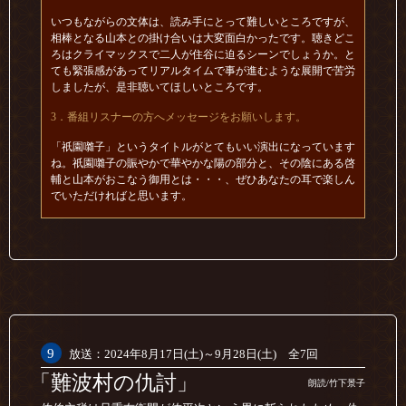
いつもながらの文体は、読み手にとって難しいところですが、
相棒となる山本との掛け合いは大変面白かったです。聴きどこ
ろはクライマックスで二人が住谷に迫るシーンでしょうか。と
ても緊張感があってリアルタイムで事が進むような展開で苦労
しましたが、是非聴いてほしいところです。
3．番組リスナーの方へメッセージをお願いします。
「祇園囃子」というタイトルがとてもいい演出になっています
ね。祇園囃子の賑やかで華やかな陽の部分と、その陰にある啓
輔と山本がおこなう御用とは・・・、ぜひあなたの耳で楽しん
でいただければと思います。
9
放送：2024年8月17日(土)～9月28日(土) 全7回
「難波村の仇討」
朗読/竹下景子