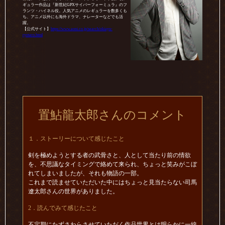
ギュラー作品は『新世紀GPXサイバーフォーミュラ』のフ
ランツ・ハイネル役。人気アニメのレギュラーを数多くも
ち、アニメ以外にも海外ドラマ、ナレーターなどでも活
躍。
【公式サイト】
https://www.aoni.co.jp/search/okiayu-
ryotaro.html
置鮎龍太郎さんのコメント
１．ストーリーについて感じたこと
剣を極めようとする者の武骨さと、人として当たり前の情欲
を、不思議なタイミングで絡めて来られ、ちょっと笑みがこぼ
れてしまいましたが、それも物語の一部。
これまで読ませていただいた中にはちょっと見当たらない司馬
遼太郎さんの世界がありました。
2．読んでみて感じたこと
不定期にたずさわらさせていただく作品世界とは明らかに一線