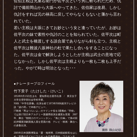
佐伯主税は兄重右衛門が佐平次という男に斬られたため、仇
討で備前岡山から大坂へやってきた。佐伯家は改易、しかし
仇討をすれば元の禄高に戻してやらなくもないと藩から言わ
れていた。
若い主税は大坂にきてお妙という女と逢っていたが、お妙は
佐平次の妹で素性や仇討のことを知られていた。佐平次は町
人と武士を橋渡しする談合屋でありながら剣も立つ。主税と
佐平次は難波八坂神社の杜で果たし合いをすることになっ
た。佐平次は金で解決しようとしたが主税は武士の意地で応
じなかった。しかし佐平次は主税よりも一枚も二枚も上手だ
った。やがて時は明治となった･･･
●ナレータープロフィール
竹下景子（たけした・けいこ）
1953年9月15日生まれ 愛知県名古屋市出身 / 東京女子
大学文理学部社会学科卒業。
NHK『中学生群像』出演を経て1973年NHK銀河テレビ小
説『波の塔』で本格デビュー。
映画『男はつらいよ』のマドンナ役を3度務め『学校』
では第17回日本アカデミー賞優秀助演女優賞を受賞 2007
年、舞台『朝焼けのマンハッタン』『海と日傘』で第42回
紀伊國屋演劇賞個人賞を受賞の他 テレビ・映画・舞台へ
の多数出演。
2005年日本国際博覧会「愛・地球博」日本館総館長をはじ
め「世界の子どもにワクチンを日本委員会」ワクチン大