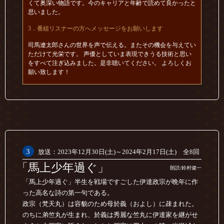
くて奥深い物語です。今のキャリアと年齢で読めて良かったと
思いました。
3．番組リスナーの方へメッセージをお願いします
司馬遼太郎さんの世界を声で伝える。またその機会を与えてい
ただけて光栄です。 声優としていま表現できうる技術と思い
をすべて注ぎ込みました。是非聴いてください。 よろしくお
願い致します！
3
放送：2023年12月30日(土)～2024年2月17日(土) 全8回
「馬上少年過ぐ」
朗読/鈴村健一
「馬上少年過ぐ」半生を戦場ですごした伊達政宗が晩年に作
った高名な詩の第一句である。
政宗（梵天丸）は容貌のため母於義（およし）に疎まれた。
のちに弟竺丸が生まれ、於義は秀麗な竺丸に伊達家を継がせ