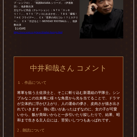
プ・レンフロ）、「戦国BASARA シリーズ」（伊達政
宗）、他多数出演
主なテレビ作品（ナレーション）：ＮＴＶ「スッキ
リ！！」、ＮＴＶ「アッコにおまかせ」、ＴＢＳ「爆報！
ＴＨＥ フライデー」、ＣＸ「世界の何だコレ！？ミステリ
ー」、 ＣＸ「すぽると！-MONDAY FOOTBALL-」、他多
数出演
【公式HP】
https://www.aoni.co.jp/search/nakai-kazuya.html
中井和哉さん コメント
１．作品について
将軍を狙う土佐浪士と、そこに斬り込む新選組の平隊士。シン
プルなこの出来事に様々な角度から光を当てることで、ドラマ
が立体的に浮かび上がり、人の運命の儚さ、皮肉さが描き出さ
れていきます。 熱い思いがあったはずなのに、女の子が可愛
いから、飯が美味いからと一歩引いたり躱したりで、結果、昭
和まで生きる主人公には、苦笑いしつつもあっぱれです。
2．朗読について