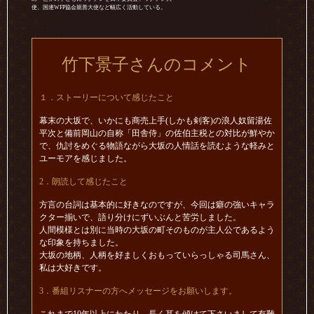
使、国連WFP協会親善大使など幅広く活動している。
竹下景子さんのコメント
１．ストーリーについて感じたこと
幕末の大坂で、いかにも商売上手(しかも剣客)の浪人奴留湯佐
平次と備前岡山の自称「田舎侍」の佐伯主税との対比が鮮やか
で、仇討をめぐる物語ながら大坂の人情話を読むような軽みと
ユーモアを感じました。
2．朗読して感じたこと
方言の台詞は基本的に好きなのですが、今回は癖の強いキャラ
クター揃いで、語り分けにずいぶんと苦労しました。
人間模様とは別に当時の大坂の町そのものが主人公であるよう
な印象を持ちました。
大坂の地柄、人柄を好ましくおもっていらっしゃる司馬さん、
私は大好きです。
3．番組リスナーの方へメッセージをお願いします。