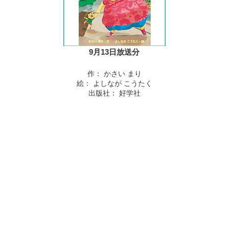
9月13日放送分
作： かさい まり
絵： よしなが こうたく
出版社： 好学社