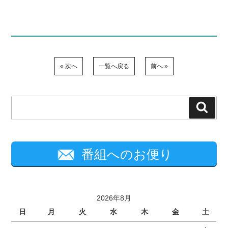
« 次へ
一覧へ戻る
前へ »
検
索
番組へのお便り
2026年8月
日
月
火
水
木
金
土