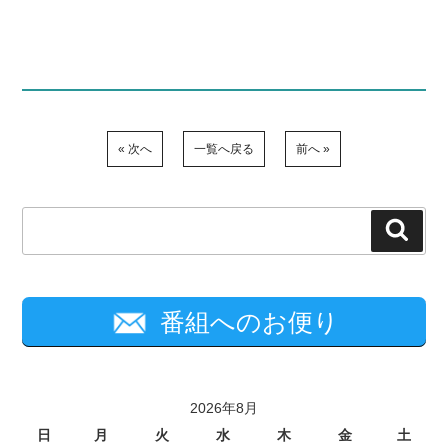
« 次へ
一覧へ戻る
前へ »
検
索
番組へのお便り
2026年8月
日
月
火
水
木
金
土