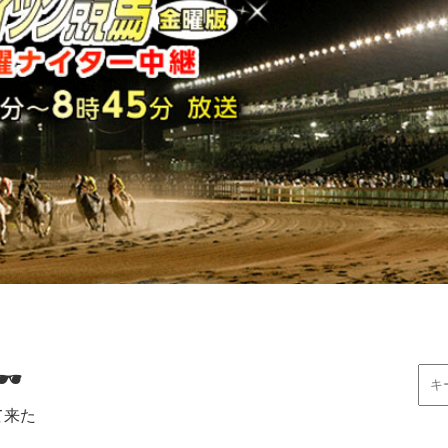
🕶
て来た