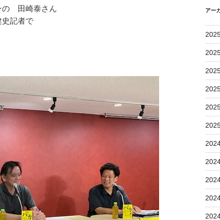
ンの 田崎泰さん
アー
健史記者で
す
202
202
202
202
202
202
202
202
202
202
202