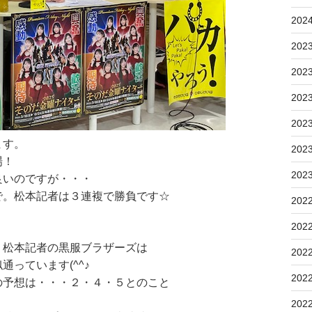
202
202
202
202
202
ます。
202
場！
202
良いのですが・・・
で。松本記者は３連複で勝負です☆
202
ハズレとなりました～
202
、松本記者の黒服ブラザーズは
202
っています(^^♪
202
の予想は・・・２・４・５とのこと
202