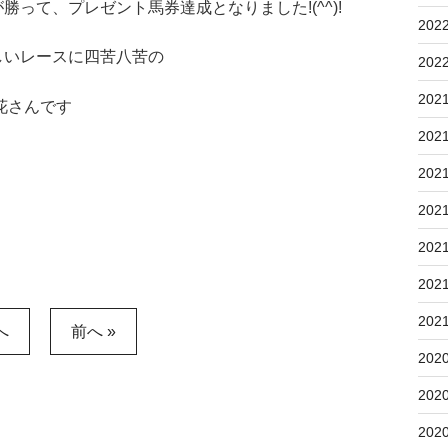
って、プレゼント馬券達成となりました!(^^)!
202
しいレースに四苦八苦の
202
202
花さんです
202
202
202
202
202
202
へ
前へ »
202
202
202