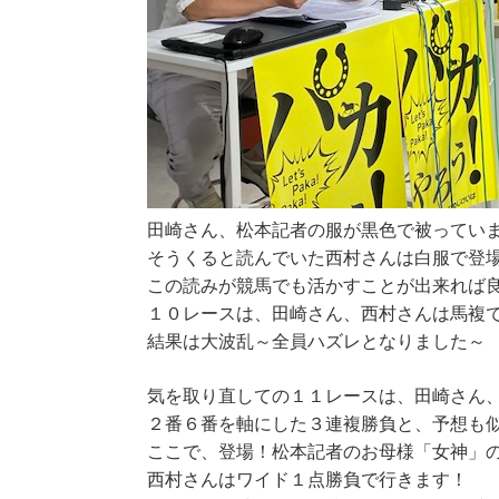
田崎さん、松本記者の服が黒色で被ってい
そうくると読んでいた西村さんは白服で登
この読みが競馬でも活かすことが出来れば
１０レースは、田崎さん、西村さんは馬複
結果は大波乱～全員
気を取り直しての１１レースは、田崎さん
２番６番を軸にした３連複勝負と、予想も似通
ここで、登場！松本記者のお母様「女神」
西村さんはワイド１点勝負で行きます！