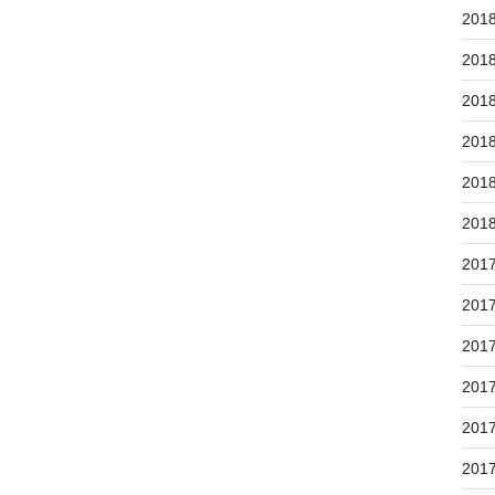
201
201
201
201
201
201
201
201
201
201
201
201