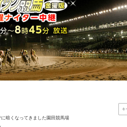
でに暗くなってきました園田競馬場
ん