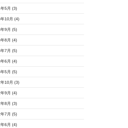
4年5月 (3)
3年10月 (4)
3年9月 (5)
3年8月 (4)
3年7月 (5)
3年6月 (4)
3年5月 (5)
2年10月 (3)
2年9月 (4)
2年8月 (3)
2年7月 (5)
2年6月 (4)