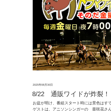
2025年08月30日
8/22 通販ワイドが炸裂！
お盆が明け、番組スタート時には景色はす
ゲストは、アニソンシンガーの 亜咲花さ