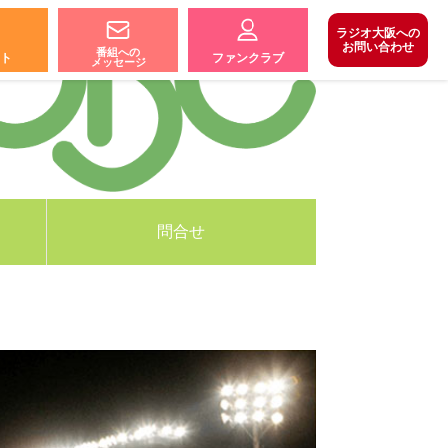
ラジオ大阪への
お問い合わせ
番組への
ト
ファンクラブ
メッセージ
問合せ