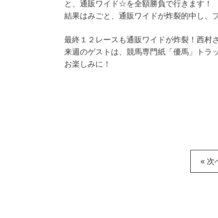
と、通販ワイド☆を全額勝負で行きます！
結果はみごと、通販ワイドが炸裂的中し、プレ
最終１２レースも通販ワイドが炸裂！西村
来週のゲストは、競馬専門紙「優馬」トラッ
お楽しみに！
« 次