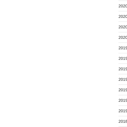
202
202
202
202
201
201
201
201
201
201
201
201