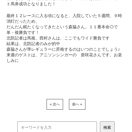
ト馬券成功となりました！
最終１２レースに入る頃になると、入院していた５週間、９時
消灯だったため、
だんだん眠たくなってきたという森脇さん。１１番本命◎で
単・複勝負です！
北防記者は馬複。西村さんは、ここでもワイド勝負です
結果は、北防記者のみが的中
森脇さんが準レギュラーに昇格するのはいつのことでしょう♪
来週のゲストは、アニソンシンガーの 亜咲花さんです。お楽
しみに
« 次へ
前へ »