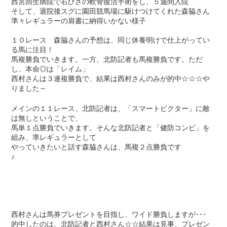
西宮回生病院で右ひざの軟骨復活手術をし、５週間入院
そして、退院後スグに園田競馬場に駆けつけてくれた森脇さん
準々レギュラーの肩書に納得いかない様子
１０レース 森脇さんの予想は、同じ休養明けで仕上がってい
る馬に注目！
馬複勝負でいきます。一方、北防記者も馬複勝負です。ただ
し、本命◎は「レイム」
西村さんは３連複勝負で、結果は西村さんのみが的中☆☆☆や
りました～
メインの１１レース、北防記者は、「スマートビクター」に敵
は無しということで、
馬単１点勝負でいきます。そんな北防記者と「健防コンビ」を
組み、準レギュラーとして
やっていきたいと話す森脇さんは、馬複２点勝負です
♪
西村さんは馬券プレゼントを目指し、ワイド勝負しますが･･･
的中したのは、北防記者と西村さん☆☆結果は見事、プレゼン