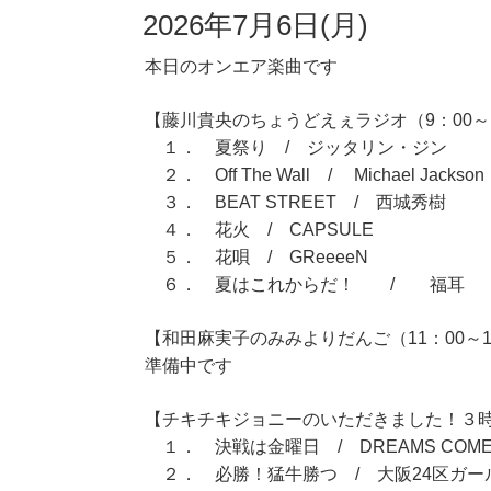
2026年7月6日(月)
本日のオンエア楽曲です
【藤川貴央のちょうどえぇラジオ（9：00～1
１． 夏祭り / ジッタリン・ジン
２． Off The Wall / Michael Jackson
３． BEAT STREET / 西城秀樹
４． 花火 / CAPSULE
５． 花唄 / GReeeeN
６． 夏はこれからだ！ / 
【和田麻実子のみみよりだんご（11：00～1
準備中です
【チキチキジョニーのいただきました！３時間
１． 決戦は金曜日 / DREAMS COME 
２． 必勝！猛牛勝つ / 大阪24区ガー