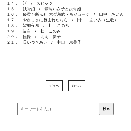
１４． 渚 / スピッツ
１５． 鉄骨娘 / 鷲尾いさ子と鉄骨娘
１６． 優柔不断 with 木梨憲武・所ジョージ / 田中 あいみ
１７． やさしさに包まれたなら / 田中 あいみ（生歌）
１８． 望郷夜風 / 杜 このみ
１９． 告白 / 杜 このみ
２０． 憧憬 / 北岡 夢子
２１． 長いつきあい / 中山 恵美子
« 次へ
前へ »