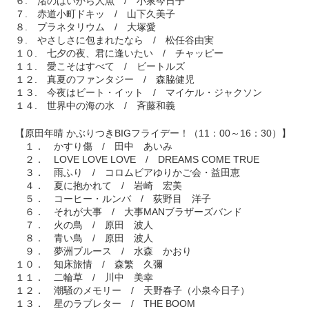
６. 渚のはいから人魚 / 小泉今日子
７. 赤道小町ドキッ / 山下久美子
８. プラネタリウム / 大塚愛
９. やさしさに包まれたなら / 松任谷由実
１０. 七夕の夜、君に逢いたい / チャッピー
１１. 愛こそはすべて / ビートルズ
１２. 真夏のファンタジー / 森脇健児
１３. 今夜はビート・イット / マイケル・ジャクソン
１４. 世界中の海の水 / 斉藤和義
【原田年晴 かぶりつきBIGフライデー！（11：00～16：30）】
１． かすり傷 / 田中 あいみ
２． LOVE LOVE LOVE / DREAMS COME TRUE
３． 雨ふり / コロムビアゆりかご会・益田恵
４． 夏に抱かれて / 岩崎 宏美
５． コーヒー・ルンバ / 荻野目 洋子
６． それが大事 / 大事MANブラザーズバンド
７． 火の鳥 / 原田 波人
８． 青い鳥 / 原田 波人
９． 夢洲ブルース / 水森 かおり
１０． 知床旅情 / 森繁 久彌
１１． 二輪草 / 川中 美幸
１２． 潮騒のメモリー / 天野春子（小泉今日子）
１３． 星のラブレター / THE BOOM