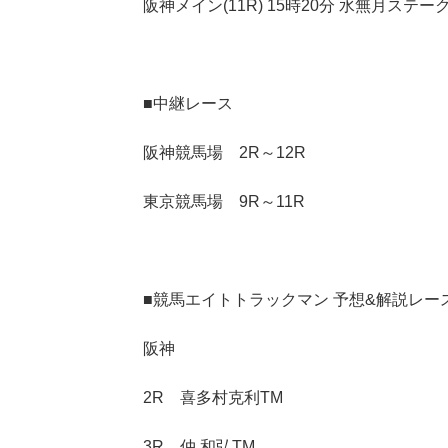
阪神メイン(11R) 15時20分 水無月ステー
■中継レース
阪神競馬場 2R～12R
東京競馬場 9R～11R
■競馬エイトトラックマン 予想&解説レー
阪神
2R 喜多村克利TM
3R 仲 和弘TM