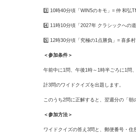
3️⃣ 10時40分頃「WIN5のキモ」= 仲 和弘T
4️⃣ 11時10分頃「2027年 クラシックへ
5️⃣ 12時30分頃「究極の1点勝負」= 喜多
＜参加条件＞
午前中に1問、午後1時～1時半ごろに1問、
計3問のワイドクイズを出題します。
このうち2問に正解すると、翌週分の「朝
＜参加方法＞
ワイドクイズの答え3問と、郵便番号・住