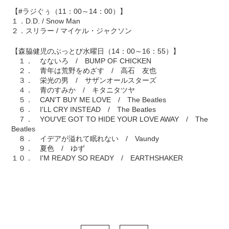
【#ラジぐぅ（11：00～14：00）】
１．D.D. / Snow Man
２．スリラー / マイケル・ジャクソン
【森脇健児のぶっとび水曜日（14：00～16：55）】
１． なないろ / BUMP OF CHICKEN
２． 青年は荒野をめざす / 高石 友也
３． 栄光の男 / サザンオールスターズ
４． 青のすみか / キタニタツヤ
５． CAN'T BUY ME LOVE / The Beatles
６． I'LL CRY INSTEAD / The Beatles
７． YOU'VE GOT TO HIDE YOUR LOVE AWAY / The
Beatles
８． イデアが溢れて眠れない / Vaundy
９． 夏色 / ゆず
１０． I'M READY SO READY / EARTHSHAKER