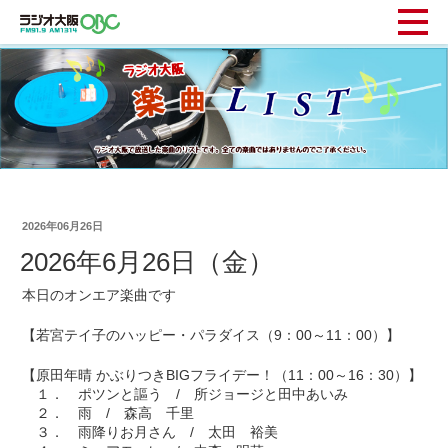
2026年06月26日
2026年6月26日（金）
本日のオンエア楽曲です
【若宮テイ子のハッピー・パラダイス（9：00～11：00）】
【原田年晴 かぶりつきBIGフライデー！（11：00～16：30）】
１． ポツンと謳う / 所ジョージと田中あいみ
２． 雨 / 森高 千里
３． 雨降りお月さん / 太田 裕美