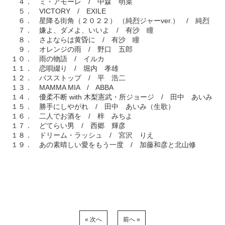
４． ミ・アモーレ / 中森 明菜
５． VICTORY / EXILE
６． 星降る街角（２０２２） （純烈ジャーver.） / 純烈
７． 嫌よ、ダメよ、いいよ / 有沙 瞳
８． さよならは黄昏に / 有沙 瞳
９． オレンジの雨 / 野口 五郎
１０． 雨の物語 / イルカ
１１． 恋唄綴り / 堀内 孝雄
１２． バスストップ / 平 浩二
１３． MAMMA MIA / ABBA
１４． 優柔不断 with 木梨憲武・所ジョージ / 田中 あいみ
１５． 勝手にしやがれ / 田中 あいみ（生歌）
１６． 二人でお酒を / 梓 みちよ
１７． どてらい男 / 西郷 輝彦
１８． ドリーム・ラッシュ / 宮沢 りえ
１９． あの素晴しい愛をもう一度 / 加藤和彦と北山修
« 次へ
前へ »