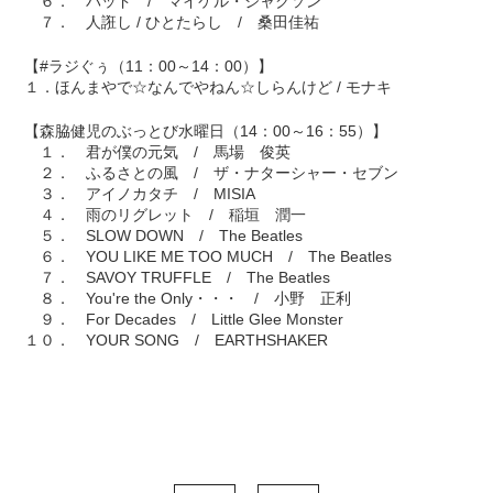
６． バッド / マイケル・ジャクソン
７． 人誑し / ひとたらし / 桑田佳祐
【#ラジぐぅ（11：00～14：00）】
１．ほんまやで☆なんでやねん☆しらんけど / モナキ
【森脇健児のぶっとび水曜日（14：00～16：55）】
１． 君が僕の元気 / 馬場 俊英
２． ふるさとの風 / ザ・ナターシャー・セブン
３． アイノカタチ / MISIA
４． 雨のリグレット / 稲垣 潤一
５． SLOW DOWN / The Beatles
６． YOU LIKE ME TOO MUCH / The Beatles
７． SAVOY TRUFFLE / The Beatles
８． You're the Only・・・ / 小野 正利
９． For Decades / Little Glee Monster
１０． YOUR SONG / EARTHSHAKER