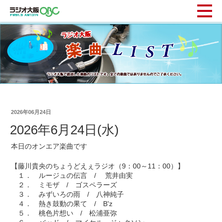
2026年06月24日
2026年6月24日(水)
本日のオンエア楽曲です
【藤川貴央のちょうどえぇラジオ（9：00～11：00）】
１． ルージュの伝言 / 荒井由実
２． ミモザ / ゴスペラーズ
３． みずいろの雨 / 八神純子
４． 熱き鼓動の果て / B'z
５． 桃色片想い / 松浦亜弥