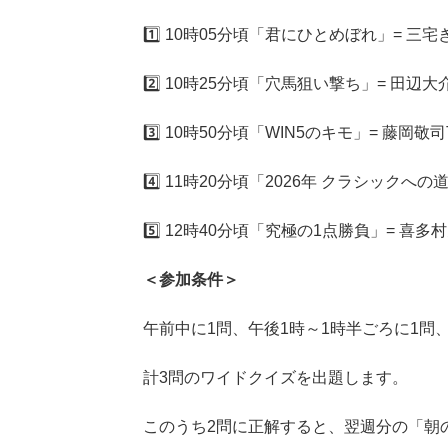
1️⃣ 10時05分頃「君にひとめぼれ」= 
2️⃣ 10時25分頃「穴馬狙い撃ち」= 田辺
3️⃣ 10時50分頃「WIN5のキモ」= 藤岡敬司
4️⃣ 11時20分頃「2026年 クラシックへの
5️⃣ 12時40分頃「究極の1点勝負」= 喜多
＜参加条件＞
午前中に1問、午後1時～1時半ごろに1問、
計3問のワイドクイズを出題します。
このうち2問に正解すると、翌週分の「朝