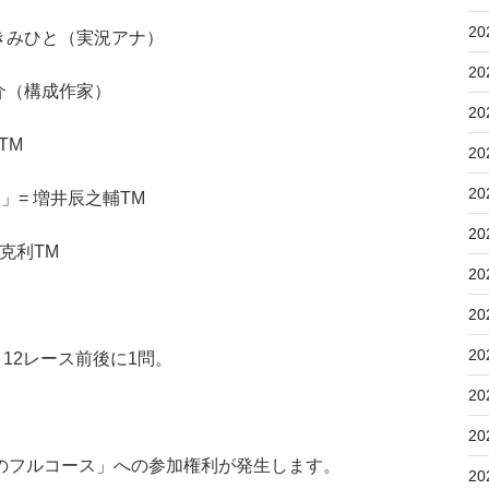
20
三宅きみひと（実況アナ）
20
大介（構成作家）
20
TM
20
20
道」= 増井辰之輔TM
20
村克利TM
20
20
20
12レース前後に1問。
20
20
のフルコース」への参加権利が発生します。
20