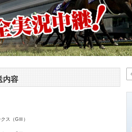
送内容
テークス（GⅢ）