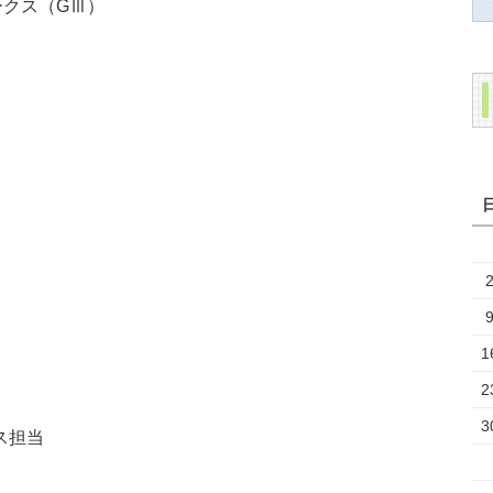
テークス（GⅢ）
1
2
3
ス担当