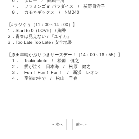
６． タロー / 錦織一清
７． フラミンゴ in パラダイス / 荻野目洋子
８． カモネギックス / NMB48
【#ラジぐぅ（11：00～14：00）】
１．Start to 0（LOVE） / 絢香
２．青春は見えない / 『ユイカ』
３．Too Late Too Late / 安全地帯
【原田年晴かぶりつきサーズデー！（14：00～16：55）】
１． Tsukinukete / 松原 健之
２． 愛が泣く 日本海 / 松原 健之
３． Fun！ Fun！ Fun！ / 新浜 レオン
４． 季節の中で / 松山 千春
« 次へ
前へ »