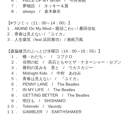
６． PIECE OF MY WISH / 今井美樹
７． 夢物語 / タッキー＆翼
８． always / 倉木麻衣
【#ラジぐぅ（11：00～14：00）】
１．AKANE On My Mind～饅頭こわい / 桑田佳祐
２．青春は見えない / 『ユイカ』
３．人生爆笑（feat.浜田雅功） / 湘南乃風
【森脇健児のぶっとび水曜日（14：00～16：55）】
１． 轍－わだち－ / コブクロ
２． 谷間の虹 / 高石ともやとザ・ナターシャー・セブン
３． 勝利の笑みを 君と / ウカスカジー
４． Midnight Kids / 中村 あゆみ
５． 青春は見えない / 『ユイカ』
６． PENNY LANE / The Beatles
７． IN MY LIFE / The Beatles
８． GETTING BETTER / The Beatles
９． 明日も / SHISHAMO
１０． Tokimeki / Vaundy
１１． GAMBLER / EARTHSHAKER