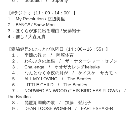
６． Beautiful / Superfly
【#ラジぐぅ（11：00～14：00）】
１．My Revolution / 渡辺美里
２．BANG‼ / Snow Man
３．ぼくらが旅に出る理由 / 安藤裕子
４．催し / 大森元貴
【森脇健児のぶっとび水曜日（14：00～16：55）】
１． 季節の報せ / 岡崎体育
２． わらぶきの屋根 / ザ・ナターシャー・セブン
３． Challenge / オオザカレンヂkeisuke
４． なんとなく今夜の月が / ケイスケ サカモト
５． ALL MY LOVING / The Beatles
６． LITTLE CHILD / The Beatles
７． NORWEGIAN WOOD (THIS BIRD HAS FLOWN) /
The Beatles
８． 琵琶湖周航の歌 / 加藤 登紀子
９． DEAR LOOSE WOMEN / EARTHSHAKER