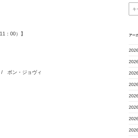
1：00）】
アー
202
202
/ ボン・ジョヴィ
202
202
202
202
202
202