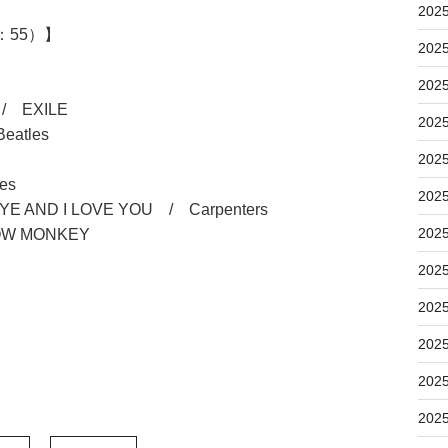
202
：55）】
202
202
/ EXILE
202
atles
202
es
202
 AND I LOVE YOU / Carpenters
202
 MONKEY
202
202
202
202
202