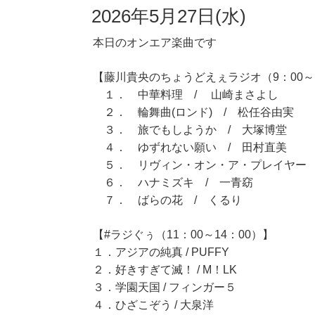
2026年5月27日(水)
本日のオンエア楽曲です
【藤川貴央のちょうどえぇラジオ（9：00～1
１． 中華料理 / 山崎まさよし
２． 輪舞曲(ロンド) / 松任谷由実
３． 旅でもしようか / 大塚博堂
４． ゆずれない願い / 田村直美
５． リヴィン・オン・ア・プレイヤー 
６． ハナミズキ / 一青窈
７． ばらの花 / くるり
【#ラジぐぅ（11：00～14：00）】
１．アジアの純真 / PUFFY
２．好きすぎて滅！ / M！LK
３．学園天国 / フィンガー５
４．ひざこぞう / 大泉洋